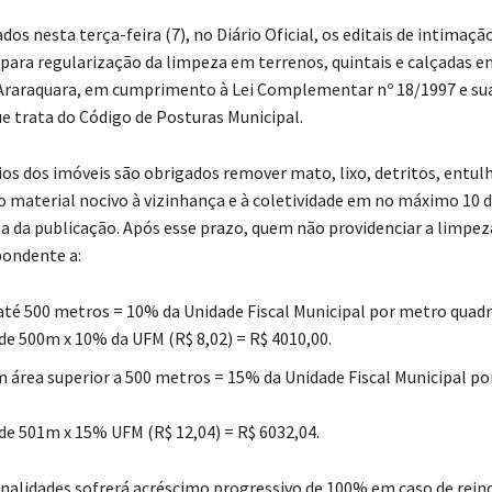
os nesta terça-feira (7), no Diário Oficial, os editais de intimaçã
 para regularização da limpeza em terrenos, quintais e calçadas e
Araraquara, em cumprimento à Lei Complementar nº 18/1997 e su
ue trata do Código de Posturas Municipal.
ios dos imóveis são obrigados remover mato, lixo, detritos, entul
o material nocivo à vizinhança e à coletividade em no máximo 10 d
ata da publicação. Após esse prazo, quem não providenciar a limpez
pondente a:
até 500 metros = 10% da Unidade Fiscal Municipal por metro quadr
 de 500m x 10% da UFM (R$ 8,02) = R$ 4010,00.
 área superior a 500 metros = 15% da Unidade Fiscal Municipal p
 de 501m x 15% UFM (R$ 12,04) = R$ 6032,04.
enalidades sofrerá acréscimo progressivo de 100% em caso de reinc