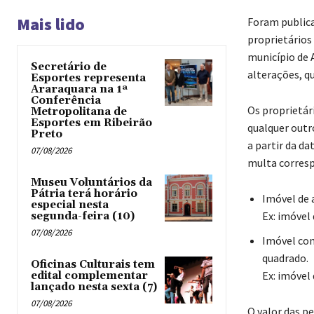
Mais lido
Foram publicad
proprietários
município de 
Secretário de
alterações, q
Esportes representa
Araraquara na 1ª
Conferência
Os proprietár
Metropolitana de
Esportes em Ribeirão
qualquer outr
Preto
a partir da d
07/08/2026
multa corres
Museu Voluntários da
Pátria terá horário
Imóvel de 
especial nesta
Ex: imóvel
segunda-feira (10)
07/08/2026
Imóvel com
quadrado.
Oficinas Culturais tem
Ex: imóvel
edital complementar
lançado nesta sexta (7)
07/08/2026
O valor das p