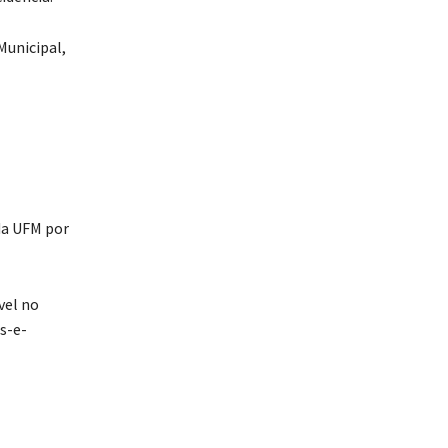
Municipal,
 da UFM por
vel no
s-e-