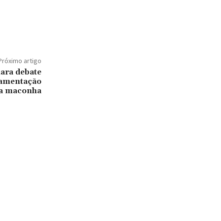
Próximo artigo
ara debate
lamentação
da maconha