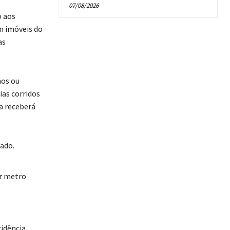
07/08/2026
o aos
m imóveis do
as
hos ou
ias corridos
a receberá
ado.
or metro
idência.