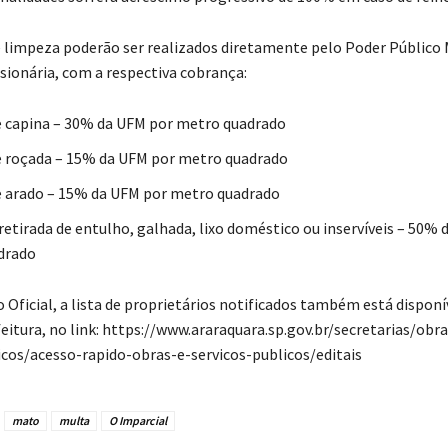
e limpeza poderão ser realizados diretamente pelo Poder Público 
sionária, com a respectiva cobrança:
e capina – 30% da UFM por metro quadrado
e roçada – 15% da UFM por metro quadrado
e arado – 15% da UFM por metro quadrado
 retirada de entulho, galhada, lixo doméstico ou inservíveis – 50%
drado
 Oficial, a lista de proprietários notificados também está disponí
eitura, no link: https://www.araraquara.sp.gov.br/secretarias/obra
icos/acesso-rapido-obras-e-servicos-publicos/editais
mato
multa
O Imparcial