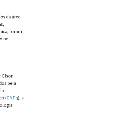
os da área
s,
mica, foram
ão no
. Elson
dos pela
bém
co (
CNPq
), a
nologia