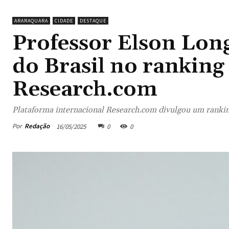
ARARAQUARA
CIDADE
DESTAQUE
Professor Elson Lon
do Brasil no ranking
Research.com
Plataforma internacional Research.com divulgou um ranking
Por
Redação
16/05/2025
0
0