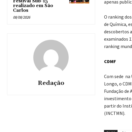
Festival Sub-15
apenas public
realizado em São
Carlos
O ranking dos
08/08/2026
de Química, e
descobertos a
examinados 12
ranking mundi
CDMF
Com sede na Un
Redação
Longo, o CDMF
Fundação de A
investimento 
partir do Ins
(INCTMN).