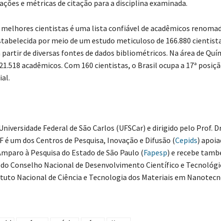
ações e métricas de citação para a disciplina examinada.
 melhores cientistas é uma lista confiável de acadêmicos renomad
stabelecida por meio de um estudo meticuloso de 166.880 cientista
 partir de diversas fontes de dados bibliométricos. Na área de Quí
1.518 acadêmicos. Com 160 cientistas, o Brasil ocupa a 17ª posiç
al.
iversidade Federal de São Carlos (UFSCar) e dirigido pelo Prof. Dr
 é um dos Centros de Pesquisa, Inovação e Difusão (
Cepids
) apoia
mparo à Pesquisa do Estado de São Paulo (
Fapesp
) e recebe tam
do Conselho Nacional de Desenvolvimento Científico e Tecnológi
tituto Nacional de Ciência e Tecnologia dos Materiais em Nanotec