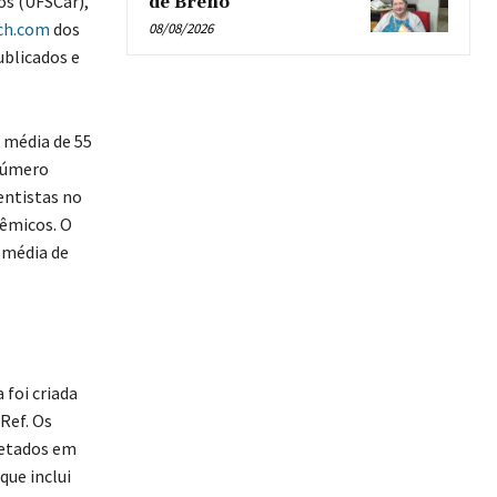
os (UFSCar),
de Breno’
ch.com
dos
08/08/2026
ublicados e
 média de 55
 número
entistas no
êmicos. O
 média de
 foi criada
Ref. Os
letados em
que inclui