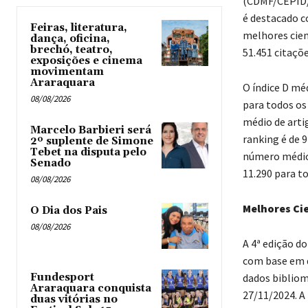
(CDMF/CEPID/F
é destacado c
Feiras, literatura,
melhores cien
dança, oficina,
brechó, teatro,
51.451 citaçõe
exposições e cinema
movimentam
Araraquara
O índice D mé
08/08/2026
para todos os
médio de arti
Marcelo Barbieri será
ranking é de 
2º suplente de Simone
Tebet na disputa pelo
número médio 
Senado
11.290 para t
08/08/2026
Melhores Cie
O Dia dos Pais
08/08/2026
A 4ª edição d
com base em d
dados bibliom
Fundesport
Araraquara conquista
27/11/2024. A 
duas vitórias no