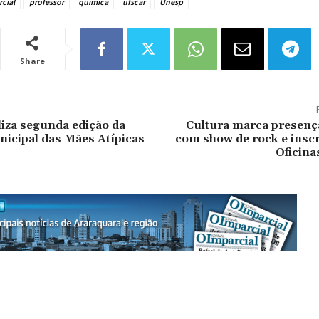
cial
professor
química
ufscar
Unesp
Share
iza segunda edição da
Cultura marca presenç
icipal das Mães Atípicas
com show de rock e inscr
Oficina