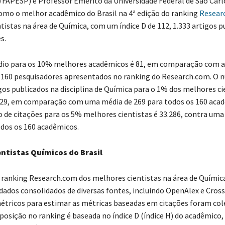
APESP) e Professor Emérito da Universidade Federal de São Carl
omo o melhor acadêmico do Brasil na 4ª edição do ranking
Resear
tistas na área de Química, com um índice D de 112, 1.333 artigos p
s.
dio para os 10% melhores acadêmicos é 81, em comparação com a
 160 pesquisadores apresentados no ranking do Research.com. O
gos publicados na disciplina de Química para o 1% dos melhores ci
929, em comparação com uma média de 269 para todos os 160 acad
de citações para os 5% melhores cientistas é 33.286, contra uma
odos os 160 acadêmicos.
ntistas Químicos do Brasil
o ranking Research.com dos melhores cientistas na área de Química
ados consolidados de diversas fontes, incluindo OpenAlex e Cross
étricos para estimar as métricas baseadas em citações foram co
posição no ranking é baseada no índice D (índice H) do acadêmico, 