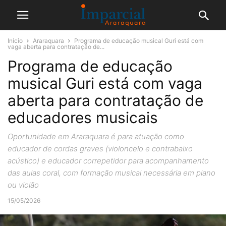
Início
Araraquara
Programa de educação musical Guri está com
vaga aberta para contratação de...
Programa de educação
musical Guri está com vaga
aberta para contratação de
educadores musicais
Oportunidade em Araraquara é para atuação como
educador de cordas graves (violoncelo e contrabaixo
acústico) e educador correpetidor para acompanhamento
das aulas coral, com formação musical necessária em piano
ou violão
15/05/2026