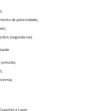
o;
mento de paternidade;
vel;
rátis (segunda via).
 Saúde
e pressão;
l;
licemia;
 Esportes e Lazer