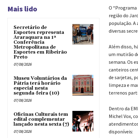
Mais lido
O “Programa n
região do Jard
população. A 
Secretário de
diversas secre
Esportes representa
Araraquara na 1ª
Conferência
Além disso, há
Metropolitana de
Esportes em Ribeirão
um mutirão de
Preto
semana. Os es
07/08/2026
canteiros cent
de sarjetas, 
Museu Voluntários da
Pátria terá horário
limpeza e man
especial nesta
terrenos part
segunda-feira (10)
07/08/2026
Dentro da EME
Oficinas Culturais tem
Michel Vox, c
edital complementar
atendimentos 
lançado nesta sexta (7)
disponíveis:
07/08/2026