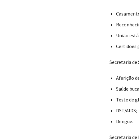
Casament
Reconheci
União está
Certidões g
Secretaria de
Aferição d
Saúde buca
Teste de g
DST/AIDS;
Dengue.
Secretaria de