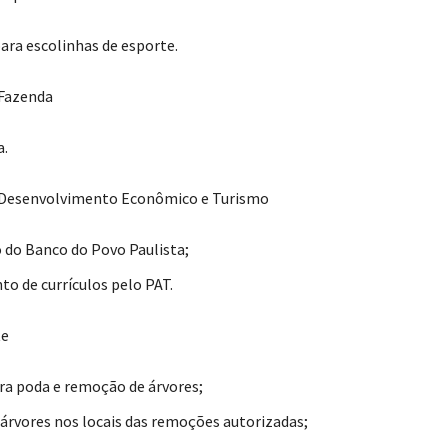
para escolinhas de esporte.
 Fazenda
a.
e Desenvolvimento Econômico e Turismo
 do Banco do Povo Paulista;
o de currículos pelo PAT.
te
ara poda e remoção de árvores;
 árvores nos locais das remoções autorizadas;