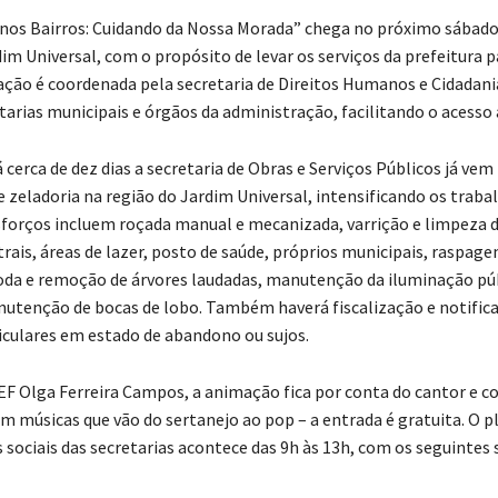
os Bairros: Cuidando da Nossa Morada” chega no próximo sábado 
im Universal, com o propósito de levar os serviços da prefeitura p
ação é coordenada pela secretaria de Direitos Humanos e Cidadani
tarias municipais e órgãos da administração, facilitando o acesso 
 cerca de dez dias a secretaria de Obras e Serviços Públicos já vem
 zeladoria na região do Jardim Universal, intensificando os traba
forços incluem roçada manual e mecanizada, varrição e limpeza d
rais, áreas de lazer, posto de saúde, próprios municipais, raspage
poda e remoção de árvores laudadas, manutenção da iluminação púb
utenção de bocas de lobo. Também haverá fiscalização e notific
iculares em estado de abandono ou sujos.
F Olga Ferreira Campos, a animação fica por conta do cantor e 
om músicas que vão do sertanejo ao pop – a entrada é gratuita. O p
sociais das secretarias acontece das 9h às 13h, com os seguintes 