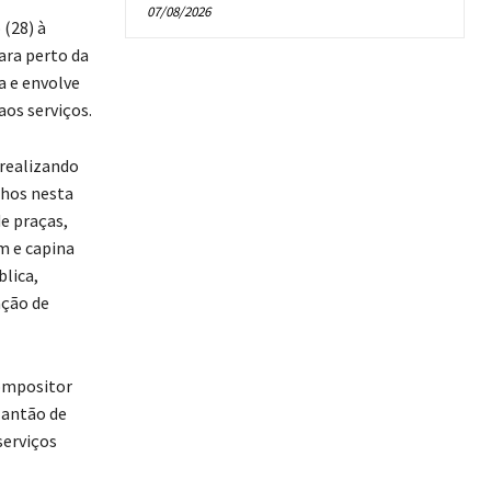
07/08/2026
(28) à
ara perto da
a e envolve
aos serviços.
 realizando
lhos nesta
e praças,
m e capina
lica,
ação de
compositor
lantão de
serviços