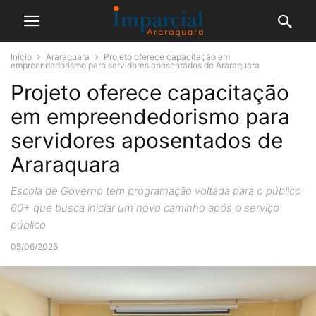
Início
Araraquara
Projeto oferece capacitação em
empreendedorismo para servidores aposentados de Araraquara
Projeto oferece capacitação
em empreendedorismo para
servidores aposentados de
Araraquara
Escola de Governo tem programação voltada para o público
60+ que busca iniciar um novo caminho após o serviço
público
05/06/2025