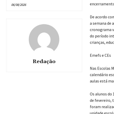
encerramento 
06/08/2026
De acordo com 
a semana de 
cronograma va
do período int
crianças, edu
Emefs e CEs
Redação
Nas Escolas M
calendário es
aulas está mar
Os alunos do 
de fevereiro,
foram realiza
unidade escola