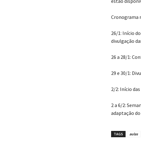
estão disponív
Cronograma re
26/1: Início 
divulgação das
26 a 28/1: Co
29 e 30/1: Div
2/2: Início da
2 a 6/2: Sema
adaptação do
TAGS
aulas