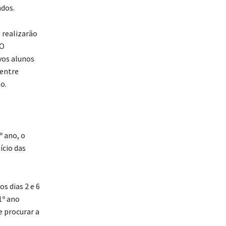
ados.
 realizarão
 O
vos alunos
 entre
o.
º ano, o
ício das
s dias 2 e 6
1º ano
 procurar a