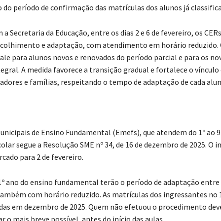
do período de confirmação das matrículas dos alunos já classific
a Secretaria da Educação, entre os dias 2 e 6 de fevereiro, os CERs
acolhimento e adaptação, com atendimento em horário reduzido.
le para alunos novos e renovados do período parcial e para os no
egral. A medida favorece a transição gradual e fortalece o vínculo
cadores e famílias, respeitando o tempo de adaptação de cada alun
unicipais de Ensino Fundamental (Emefs), que atendem do 1º ao 9
colar segue a Resolução SME nº 34, de 16 de dezembro de 2025. O in
cado para 2 de fevereiro.
1º ano do ensino fundamental terão o período de adaptação entre o
 também com horário reduzido. As matrículas dos ingressantes no 
das em dezembro de 2025. Quem não efetuou o procedimento deve
r o mais breve possível, antes do início das aulas.