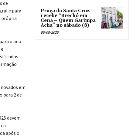
s de
ral e para
Praça da Santa Cruz
recebe “Brechó em
 própria
Cena – Quem Garimpa
Acha” no sábado (8)
06/08/2026
 para o ano
 e
sificados
nfirmação
 renovados em
o para 2 de
2025 devem
r a
ada após o