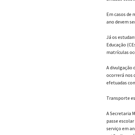
Em casos de m
ano devem ser
Já os estudan
Educação (CEs
matrículas o
A divulgação 
ocorrerá nos d
efetuadas con
Transporte es
A Secretaria 
passe escolar 
serviço em an