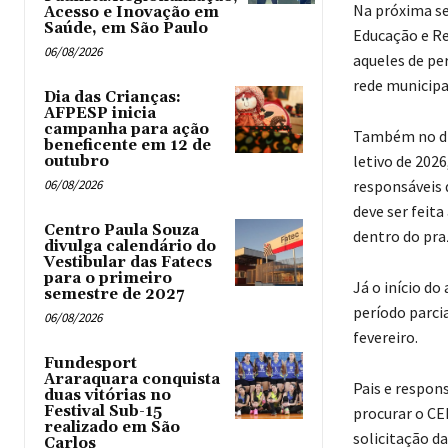
Na próxima se
Acesso e Inovação em
Saúde, em São Paulo
Educação e Re
06/08/2026
aqueles de pe
rede municipa
Dia das Crianças:
AFPESP inicia
campanha para ação
Também no dia
beneficente em 12 de
letivo de 202
outubro
06/08/2026
responsáveis 
deve ser feita
Centro Paula Souza
dentro do pra
divulga calendário do
Vestibular das Fatecs
para o primeiro
Já o início d
semestre de 2027
período parci
06/08/2026
fevereiro.
Fundesport
Araraquara conquista
Pais e respon
duas vitórias no
Festival Sub-15
procurar o CER
realizado em São
solicitação d
Carlos