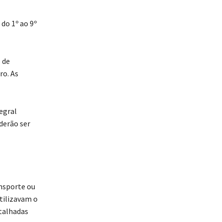
do 1º ao 9º
 de
ro. As
egral
oderão ser
ansporte ou
utilizavam o
etalhadas