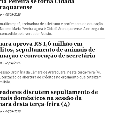
ia Pereira se torna Cidadã
raquarense
o
-
05/08/2026
 multicampeã, treinadora de atletismo e professora de educação
, Noeme Maria Pereira agora é Cidadã Araraquarense. A entrega do
, concedido pelo vereador Aluisio...
ara aprova R$ 1,6 milhão em
ditos, sepultamento de animais de
imação e convocação de secretária
o
-
05/08/2026
Sessão Ordinária da Câmara de Araraquara, nesta terça-feira (4),
utorização de abertura de créditos no orçamento que totalizam
milhão....
eadores discutem sepultamento de
mais domésticos na sessão da
ara desta terça-feira (4)
o
-
04/08/2026