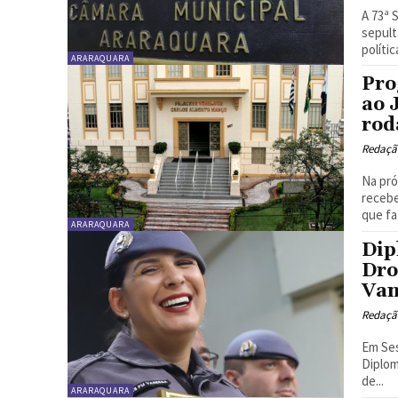
A 73ª 
sepult
políti
ARARAQUARA
Pro
ao 
rod
Redaçã
Na pró
recebe
que faz
ARARAQUARA
Dip
Dro
Van
Redaçã
Em Ses
Diplom
de...
ARARAQUARA