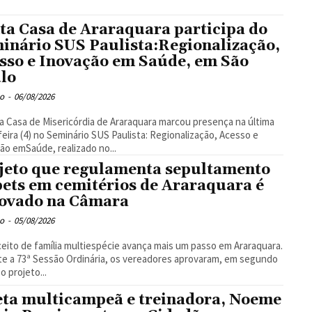
ta Casa de Araraquara participa do
inário SUS Paulista:Regionalização,
sso e Inovação em Saúde, em São
lo
o
-
06/08/2026
a Casa de Misericórdia de Araraquara marcou presença na última
feira (4) no Seminário SUS Paulista: Regionalização, Acesso e
ão emSaúde, realizado no...
jeto que regulamenta sepultamento
pets em cemitérios de Araraquara é
ovado na Câmara
o
-
05/08/2026
eito de família multiespécie avança mais um passo em Araraquara.
e a 73ª Sessão Ordinária, os vereadores aprovaram, em segundo
o projeto...
eta multicampeã e treinadora, Noeme