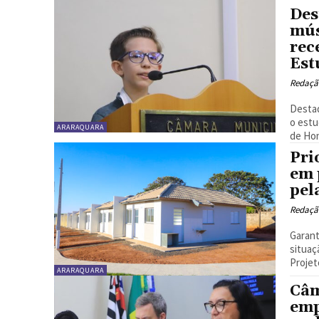
Des
mús
rec
Est
Redaçã
Destaq
o estu
ARARAQUARA
de Hon
Pri
em 
pel
Redaçã
Garant
situaç
Projeto
ARARAQUARA
Câm
emp