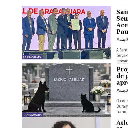
San
Sem
Ace
Pau
Redaçã
A Sant
terça-
ARARAQUARA
Inovaç
Pro
de 
apr
Redaçã
O conc
Durant
turno, 
ARARAQUARA
Atl