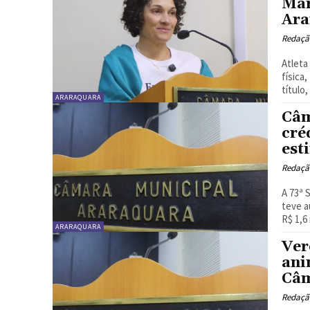
Mar
Ara
Redaçã
Atleta
física
título
ARARAQUARA
Câm
cré
est
Redaçã
A 73ª 
teve a
R$ 1,6 
ARARAQUARA
Ver
ani
Câm
Redaçã