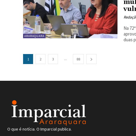
mul
vul
Redaçã
Na 72ª
aprovo
ARARAQUARA
...
1
2
3
88
O que é notícia. O Imparcial publica.