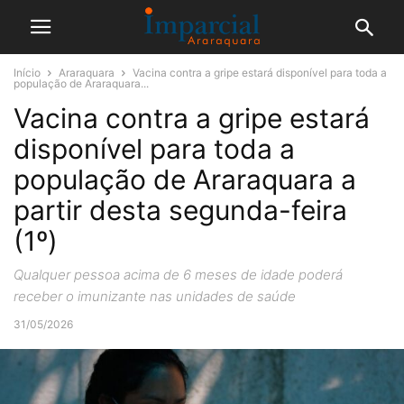
Início
Araraquara
Vacina contra a gripe estará disponível para toda a
população de Araraquara...
Vacina contra a gripe estará
disponível para toda a
população de Araraquara a
partir desta segunda-feira
(1º)
Qualquer pessoa acima de 6 meses de idade poderá
receber o imunizante nas unidades de saúde
31/05/2026