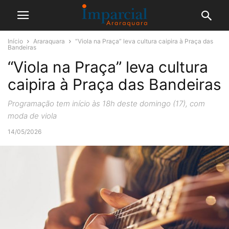
Início
Araraquara
“Viola na Praça” leva cultura caipira à Praça das
Bandeiras
“Viola na Praça” leva cultura
caipira à Praça das Bandeiras
Programação tem início às 18h deste domingo (17), com
moda de viola
14/05/2026