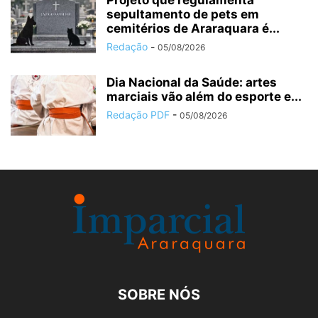
sepultamento de pets em
cemitérios de Araraquara é...
Redação
-
05/08/2026
Dia Nacional da Saúde: artes
marciais vão além do esporte e...
Redação PDF
-
05/08/2026
SOBRE NÓS