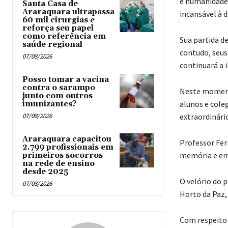
e humanidade.
Santa Casa de
Araraquara ultrapassa
incansável à d
60 mil cirurgias e
reforça seu papel
como referência em
Sua partida d
saúde regional
contudo, seus
07/08/2026
continuará a 
Posso tomar a vacina
contra o sarampo
Neste momento
junto com outros
alunos e cole
imunizantes?
07/08/2026
extraordinário
Araraquara capacitou
Professor Fer
2.799 profissionais em
memória e em
primeiros socorros
na rede de ensino
desde 2025
O velório do 
07/08/2026
Horto da Paz, 
Com respeito 