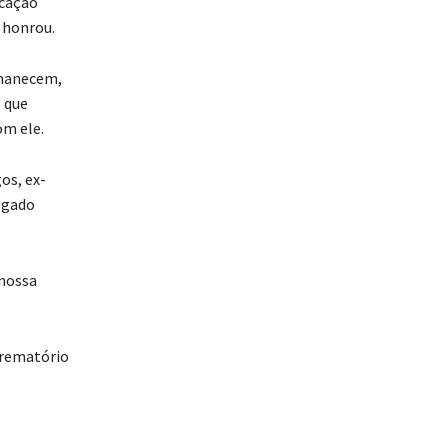
icação
o honrou.
rmanecem,
 que
om ele.
os, ex-
egado
 nossa
Crematório