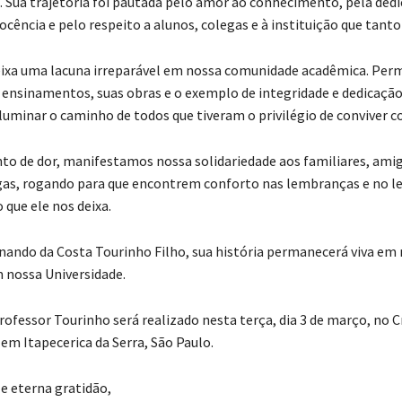
 Sua trajetória foi pautada pelo amor ao conhecimento, pela ded
ocência e pelo respeito a alunos, colegas e à instituição que tant
eixa uma lacuna irreparável em nossa comunidade acadêmica. Pe
 ensinamentos, suas obras e o exemplo de integridade e dedicação
iluminar o caminho de todos que tiveram o privilégio de conviver c
 de dor, manifestamos nossa solidariedade aos familiares, amig
gas, rogando para que encontrem conforto nas lembranças e no l
 que ele nos deixa.
nando da Costa Tourinho Filho, sua história permanecerá viva em
 nossa Universidade.
professor Tourinho será realizado nesta terça, dia 3 de março, no 
em Itapecerica da Serra, São Paulo.
e eterna gratidão,