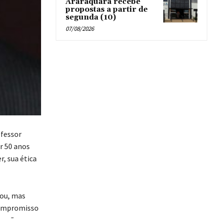
Araraquara recebe
propostas a partir de
segunda (10)
07/08/2026
ofessor
r 50 anos
, sua ética
nou, mas
 compromisso