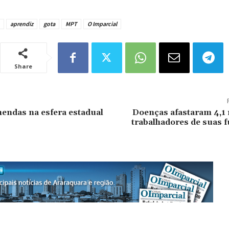
aprendiz
gota
MPT
O Imparcial
Share
endas na esfera estadual
Doenças afastaram 4,1 
trabalhadores de suas 