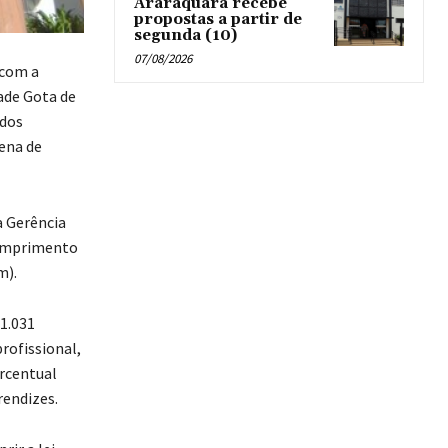
Araraquara recebe
propostas a partir de
segunda (10)
07/08/2026
 com a
ade Gota de
 dos
ena de
a Gerência
cumprimento
m).
1.031
ofissional,
ercentual
rendizes.