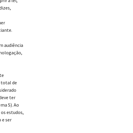
ir a lei,
dizes,
uer
iante.
m audiência
omologação,
te
 total de
siderado
deve ter
ma S). Ao
 os estudos,
 e ser