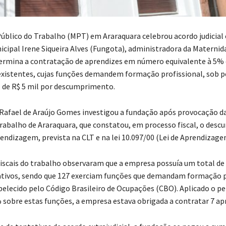
Público do Trabalho (MPT) em Araraquara celebrou acordo judicial
cipal Irene Siqueira Alves (Fungota), administradora da Maternid
termina a contratação de aprendizes em número equivalente à 5%
istentes, cujas funções demandem formação profissional, sob p
 de R$ 5 mil por descumprimento.
Rafael de Araújo Gomes investigou a fundação após provocação d
rabalho de Araraquara, que constatou, em processo fiscal, o des
rendizagem, prevista na CLT e na lei 10.097/00 (Lei de Aprendizage
fiscais do trabalho observaram que a empresa possuía um total de 
tivos, sendo que 127 exerciam funções que demandam formação pr
elecido pelo Código Brasileiro de Ocupações (CBO). Aplicado o p
sobre estas funções, a empresa estava obrigada a contratar 7 ap