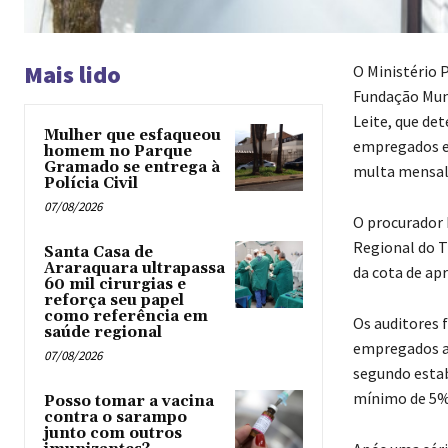
Mais lido
O Ministério 
Fundação Muni
Leite, que de
Mulher que esfaqueou
empregados ex
homem no Parque
Gramado se entrega à
multa mensal
Polícia Civil
07/08/2026
O procurador 
Regional do T
Santa Casa de
Araraquara ultrapassa
da cota de ap
60 mil cirurgias e
reforça seu papel
como referência em
Os auditores 
saúde regional
empregados a
07/08/2026
segundo estab
mínimo de 5% 
Posso tomar a vacina
contra o sarampo
junto com outros