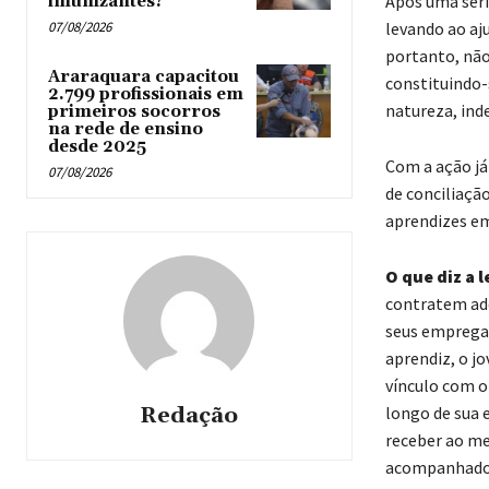
Após uma série
imunizantes?
07/08/2026
levando ao aj
portanto, não
Araraquara capacitou
constituindo-
2.799 profissionais em
natureza, ind
primeiros socorros
na rede de ensino
desde 2025
Com a ação já
07/08/2026
de conciliaçã
aprendizes em
O que diz a l
contratem ado
seus empregad
aprendiz, o j
vínculo com o
Redação
longo de sua 
receber ao me
acompanhado 