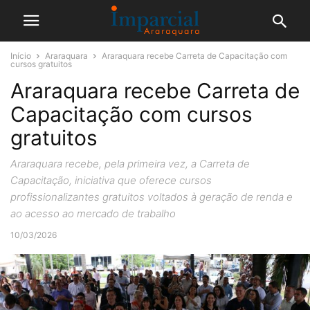
Início
Araraquara
Araraquara recebe Carreta de Capacitação com
cursos gratuitos
Araraquara recebe Carreta de
Capacitação com cursos
gratuitos
Araraquara recebe, pela primeira vez, a Carreta de
Capacitação, iniciativa que oferece cursos
profissionalizantes gratuitos voltados à geração de renda e
ao acesso ao mercado de trabalho
10/03/2026