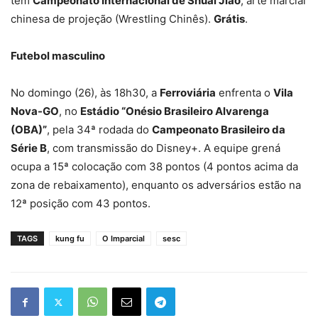
tem
Campeonato Internacional de Shuai Jiao
, arte marcial
chinesa de projeção (Wrestling Chinês).
Grátis
.
Futebol masculino
No domingo (26), às 18h30, a
Ferroviária
enfrenta o
Vila
Nova-GO
, no
Estádio “Onésio Brasileiro Alvarenga
(OBA)”
, pela 34ª rodada do
Campeonato Brasileiro da
Série B
, com transmissão do Disney+. A equipe grená
ocupa a 15ª colocação com 38 pontos (4 pontos acima da
zona de rebaixamento), enquanto os adversários estão na
12ª posição com 43 pontos.
TAGS
kung fu
O Imparcial
sesc