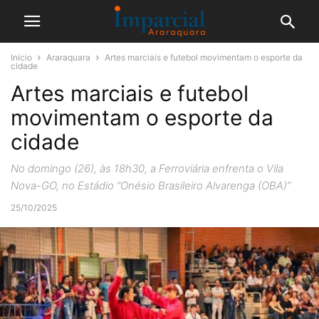
Início
Araraquara
Artes marciais e futebol movimentam o esporte da
cidade
Artes marciais e futebol
movimentam o esporte da
cidade
No domingo (26), às 18h30, a Ferroviária enfrenta o Vila
Nova-GO, no Estádio “Onésio Brasileiro Alvarenga (OBA)”
25/10/2025