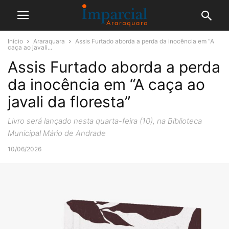
Início
Araraquara
Assis Furtado aborda a perda da inocência em “A
caça ao javali...
Assis Furtado aborda a perda
da inocência em “A caça ao
javali da floresta”
Livro será lançado nesta quarta-feira (10), na Biblioteca
Municipal Mário de Andrade
10/06/2026