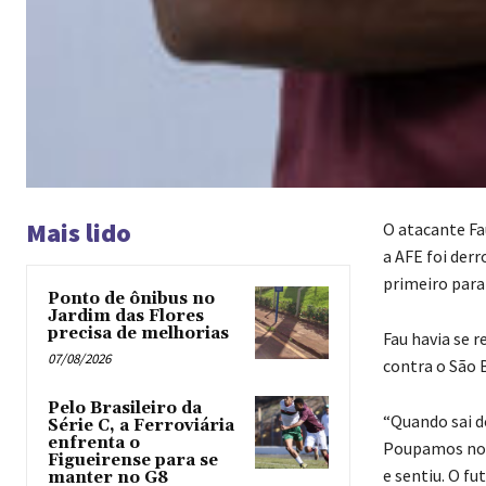
Mais lido
O atacante Fa
a AFE foi derr
primeiro para
Ponto de ônibus no
Jardim das Flores
precisa de melhorias
Fau havia se 
07/08/2026
contra o São 
Pelo Brasileiro da
“Quando sai do
Série C, a Ferroviária
enfrenta o
Poupamos no ú
Figueirense para se
e sentiu. O fu
manter no G8