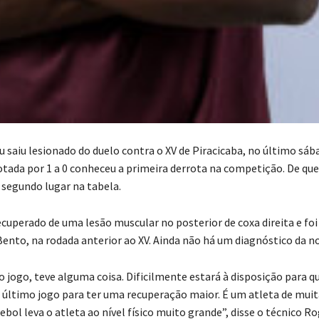
u saiu lesionado do duelo contra o XV de Piracicaba, no último sá
otada por 1 a 0 conheceu a primeira derrota na competição. De que
 segundo lugar na tabela.
recuperado de uma lesão muscular no posterior de coxa direita e fo
Bento, na rodada anterior ao XV. Ainda não há um diagnóstico da no
 jogo, teve alguma coisa. Dificilmente estará à disposição para qu
ltimo jogo para ter uma recuperação maior. É um atleta de muit
tebol leva o atleta ao nível físico muito grande”, disse o técnico R