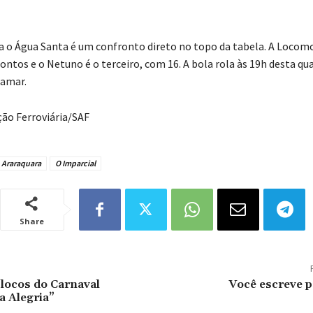
a o Água Santa é um confronto direto no topo da tabela. A Locomot
ontos e o Netuno é o terceiro, com 16. A bola rola às 19h desta qu
namar.
ção Ferroviária/SAF
Araraquara
O Imparcial
Share
blocos do Carnaval
Você escreve 
a Alegria”