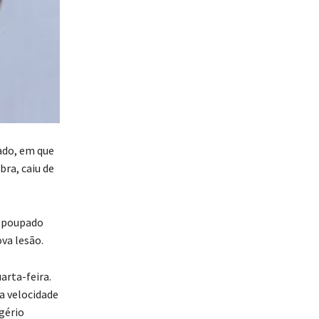
bado, em que
bra, caiu de
i poupado
va lesão.
arta-feira.
a velocidade
ogério