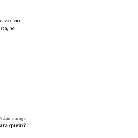
iva é vice-
arta, no
Próximo artigo
para quem?