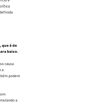
lítica
definida
, que é de
ara baixo.
sso causa
m a
também podem
 com
timulando a