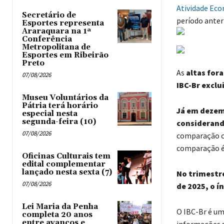
Atividade Eco
Secretário de
período anteri
Esportes representa
Araraquara na 1ª
Conferência
Metropolitana de
Esportes em Ribeirão
Preto
As
altas for
07/08/2026
IBC-Br exclu
Museu Voluntários da
Pátria terá horário
Já em dezem
especial nesta
segunda-feira (10)
considerand
07/08/2026
comparação co
comparação é 
Oficinas Culturais tem
edital complementar
lançado nesta sexta (7)
No trimestr
07/08/2026
de 2025, o í
Lei Maria da Penha
O IBC-Br é um
completa 20 anos
entre avanços e
informações s