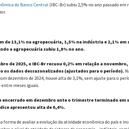
nômica do Banco Central
(IBC-Br) subiu 2,5% no ano passado em r
or.
am de 13,1% na agropecuária, 1,5% na indústria e 2,1% em 
indo a agropecuária subiu 1,8% no ano.
bro de 2025, o IBC-Br recuou 0,2% em relação a novembro,
o os dados dessazonalizados (ajustados para o período).
N
m dezembro de 2024, houve alta de 3,1%, sem ajuste para o perío
entre meses iguais.
e encerrado em dezembro ante o trimestre terminado em
ndice apresentou alta de 0,4%.
a forma de avaliar a evolução da atividade econômica do país e in
obre o nível de atividade de setores da economia – indústria, comé