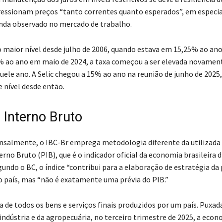
ressionam preços “tanto correntes quanto esperados”, em especia
nda observado no mercado de trabalho.
no maior nível desde julho de 2006, quando estava em 15,25% ao ano
% ao ano em maio de 2024, a taxa começou a ser elevada novame
ele ano. A Selic chegou a 15% ao ano na reunião de junho de 2025
 nível desde então.
 Interno Bruto
salmente, o IBC-Br emprega metodologia diferente da utilizada
rno Bruto (PIB), que é o indicador oficial da economia brasileira 
undo o BC, o índice “contribui para a elaboração de estratégia da 
 país, mas “não é exatamente uma prévia do PIB.”
a de todos os bens e serviços finais produzidos por um país. Puxad
indústria e da agropecuária, no terceiro trimestre de 2025, a eco