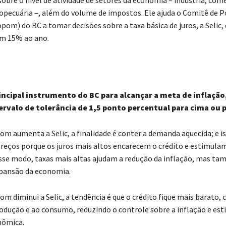
ropecuária –, além do volume de impostos. Ele ajuda o Comitê de Po
om) do BC a tomar decisões sobre a taxa básica de juros, a Selic, 
m 15% ao ano.
principal instrumento do BC para alcançar a meta de inflação
rvalo de tolerância de 1,5 ponto percentual para cima ou p
m aumenta a Selic, a finalidade é conter a demanda aquecida; e i
preços porque os juros mais altos encarecem o crédito e estimula
sse modo, taxas mais altas ajudam a redução da inflação, mas 
expansão da economia.
m diminui a Selic, a tendência é que o crédito fique mais barato,
rodução e ao consumo, reduzindo o controle sobre a inflação e es
nômica.