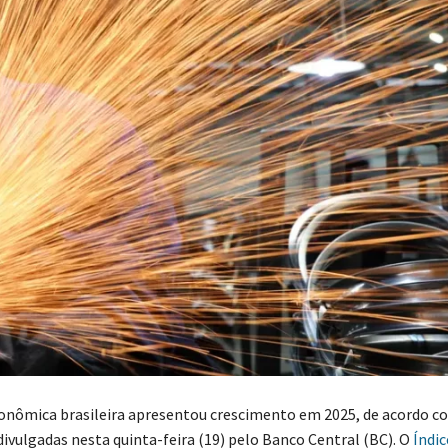
conômica brasileira apresentou crescimento em 2025, de acordo c
ivulgadas nesta quinta-feira (19) pelo Banco Central (BC). O
Índic