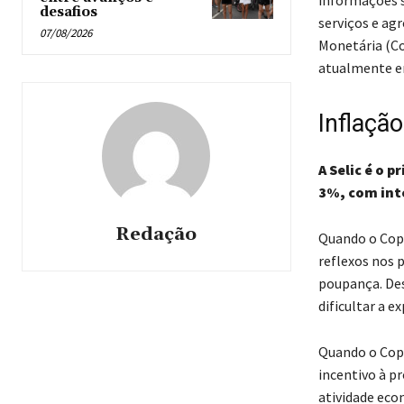
desafios
serviços e ag
07/08/2026
Monetária (Cop
atualmente e
Inflação
A Selic é o 
3%, com inte
Redação
Quando o Copo
reflexos nos 
poupança. De
dificultar a 
Quando o Copo
incentivo à p
atividade eco