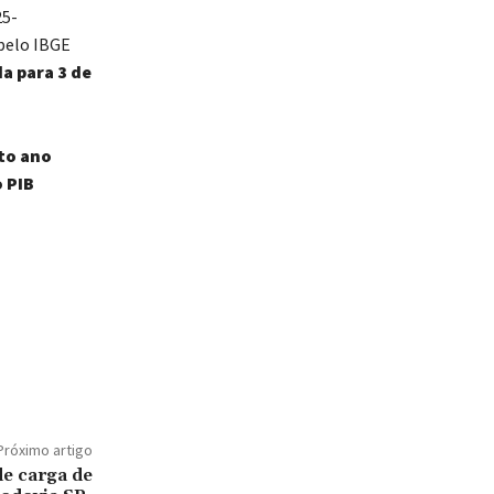
25-
 pelo IBGE
a para 3 de
to ano
 PIB
Próximo artigo
de carga de