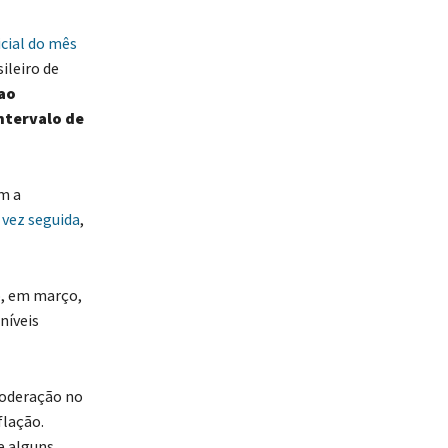
icial do mês
ileiro de
 ao
ntervalo de
m a
 vez seguida
,
o, em março,
níveis
moderação no
flação.
e alguns