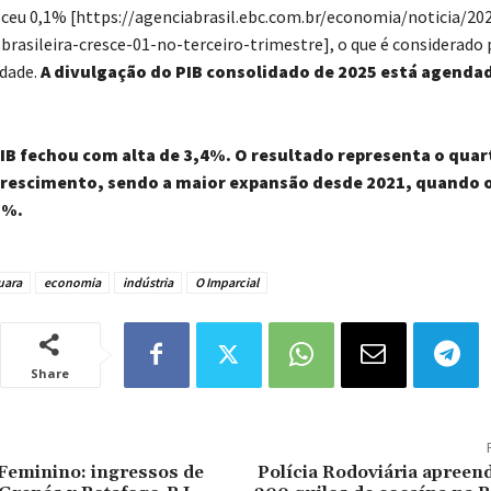
esceu 0,1% [https://agenciabrasil.ebc.com.br/economia/noticia/20
rasileira-cresce-01-no-terceiro-trimestre], o que é considerado
dade.
A divulgação do PIB consolidado de 2025 está agendad
IB fechou com alta de 3,4%. O resultado representa o quar
crescimento, sendo a maior expansão desde 2021, quando o
8%.
uara
economia
indústria
O Imparcial
Share
 Feminino: ingressos de
Polícia Rodoviária apreen