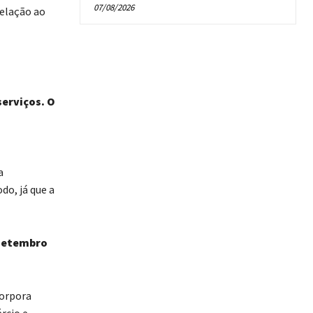
07/08/2026
elação ao
serviços. O
a
do, já que a
 setembro
corpora
rcio e