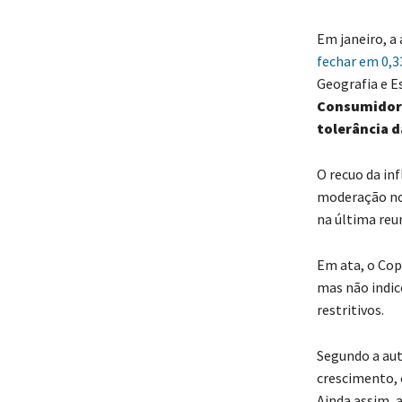
Em janeiro, a
fechar em 0,
Geografia e Es
Consumidor 
tolerância 
O recuo da in
moderação no
na última reu
Em ata, o Cop
mas não indic
restritivos.
Segundo a aut
crescimento, 
Ainda assim, a