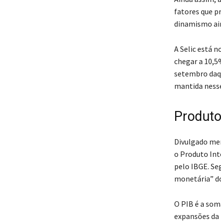
fatores que p
dinamismo ai
A Selic está 
chegar a 10,5
setembro daqu
mantida nesse
Produto
Divulgado men
o Produto Inte
pelo IBGE. Seg
monetária” do
O PIB é a som
expansões da 