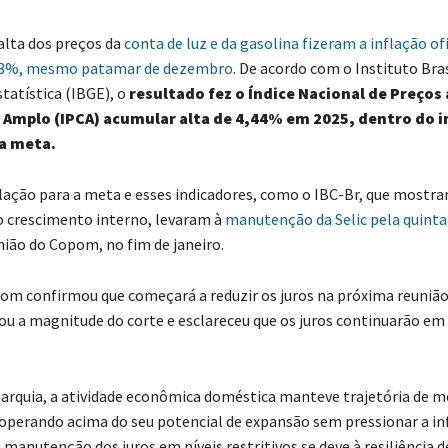
 alta dos preços da
conta de luz e da gasolina fizeram a inflação of
33%, mesmo patamar de dezembro
. De acordo com o Instituto Bras
tatística (IBGE), o
resultado fez o Índice Nacional de Preços
Amplo (IPCA) acumular alta de 4,44% em 2025, dentro do i
da meta.
flação para a meta e esses indicadores, como o IBC-Br, que mostra
 crescimento interno, levaram à
manutenção da Selic pela quinta
nião do Copom, no fim de janeiro.
om confirmou que começará a reduzir os juros na próxima reuniã
ou a magnitude do corte e esclareceu que os juros continuarão em 
arquia, a atividade econômica doméstica manteve trajetória de 
operando acima do seu potencial de expansão sem pressionar a in
 manutenção dos juros em níveis restritivos se deve à resiliência d