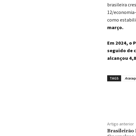
brasileira cr
12/economia-b
como estabili
março.
Em 2024, o P
seguido de 
alcançou 4,
TAGS
Araraq
Artigo anterior
Brasileirão