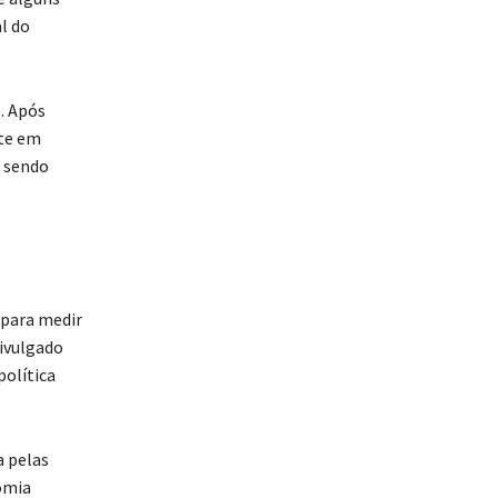
l do
. Após
nte em
, sendo
 para medir
divulgado
política
a pelas
nomia