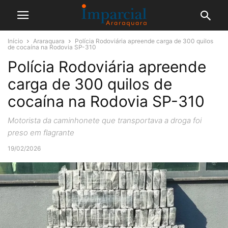
Início
Araraquara
Polícia Rodoviária apreende carga de 300 quilos
de cocaína na Rodovia SP-310
Polícia Rodoviária apreende
carga de 300 quilos de
cocaína na Rodovia SP-310
Motorista da caminhonete que transportava a droga foi
preso em flagrante
19/02/2026