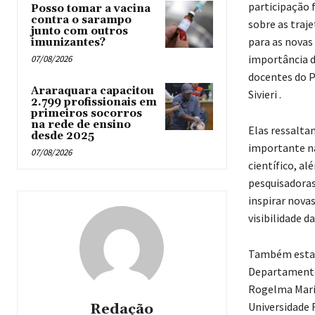
participação 
Posso tomar a vacina
contra o sarampo
sobre as traj
junto com outros
para as novas
imunizantes?
importância d
07/08/2026
docentes do P
Araraquara capacitou
Sivieri .
2.799 profissionais em
primeiros socorros
na rede de ensino
Elas ressalta
desde 2025
importante na
07/08/2026
científico, a
pesquisadoras
inspirar novas
visibilidade 
Também estarã
Departamento 
Rogelma Maria
Universidade 
Redação