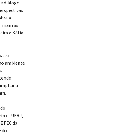
 e diálogo
perspectivas
obre a
firmam as
ira e Kátia
passo
 no ambiente
as
etende
ampliar a
am.
 do
iro – UFRJ;
 CETEC da
e do