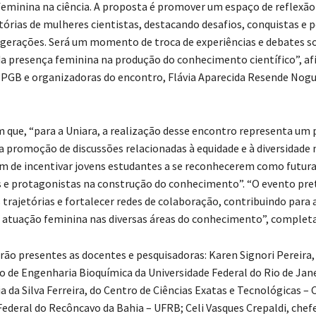
feminina na ciência. A proposta é promover um espaço de reflexão
etórias de mulheres cientistas, destacando desafios, conquistas e 
 gerações. Será um momento de troca de experiências e debates s
a presença feminina na produção do conhecimento científico”, a
PGB e organizadoras do encontro, Flávia Aparecida Resende Nogue
m que, “para a Uniara, a realização desse encontro representa um 
 promoção de discussões relacionadas à equidade e à diversidade
lém de incentivar jovens estudantes a se reconhecerem como futur
 e protagonistas na construção do conhecimento”. “O evento pr
 trajetórias e fortalecer redes de colaboração, contribuindo para 
da atuação feminina nas diversas áreas do conhecimento”, complet
o presentes as docentes e pesquisadoras: Karen Signori Pereira,
de Engenharia Bioquímica da Universidade Federal do Rio de Jane
 da Silva Ferreira, do Centro de Ciências Exatas e Tecnológicas –
Federal do Recôncavo da Bahia – UFRB; Celi Vasques Crepaldi, chef