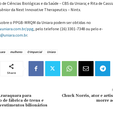
de Ciências Biológicas e da Saúde – CBS da Uniara; e Rita de Cassi
sênior da Next Innovative Therapeutics – Nintx.
sobre o PPGB-MRQM da Uniara podem ser obtidas no
.uniara.com.br/ppg
, pelo telefone (16) 3301-7348 ou pelo e-
o@uniara.com.br
.
uara
mulheres
O Imparcial
Uniara
Share
 Araraquara para
Chuck Norris, ator e artis
 de fábrica de trens e
morre a
vestimentos bilionários