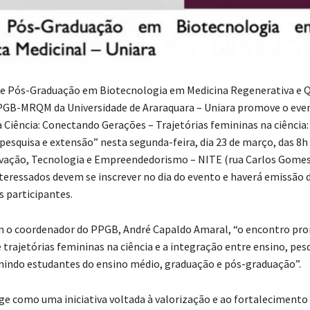
e Pós-Graduação em Biotecnologia em Medicina Regenerativa e 
PGB-MRQM da Universidade de Araraquara – Uniara promove o eve
a Ciência: Conectando Gerações – Trajetórias femininas na ciência
 pesquisa e extensão” nesta segunda-feira, dia 23 de março, das 8h
vação, Tecnologia e Empreendedorismo – NITE (rua Carlos Gomes
nteressados devem se inscrever no dia do evento e haverá emissão 
s participantes.
m o coordenador do PPGB, André Capaldo Amaral, “o encontro pr
trajetórias femininas na ciência e a integração entre ensino, pesq
nindo estudantes do ensino médio, graduação e pós-graduação”.
ge como uma iniciativa voltada à valorização e ao fortalecimento