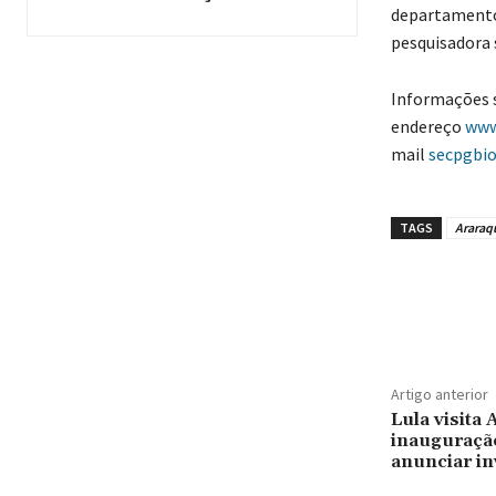
departamento 
pesquisadora 
Informações 
endereço
www
mail
secpgbi
TAGS
Araraq
Artigo anterior
Lula visita
inauguração
anunciar in