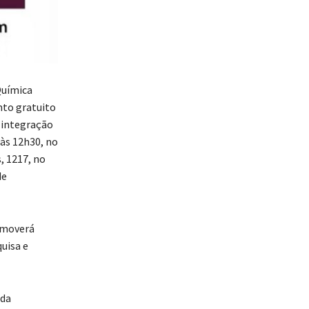
Química
nto gratuito
: integração
 às 12h30, no
, 1217, no
de
omoverá
uisa e
 da