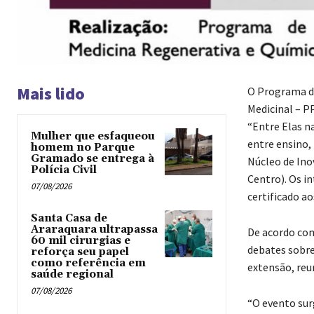
Mais lido
O Programa d
Medicinal – P
“Entre Elas n
Mulher que esfaqueou
entre ensino,
homem no Parque
Gramado se entrega à
Núcleo de Ino
Polícia Civil
Centro). Os i
07/08/2026
certificado ao
Santa Casa de
Araraquara ultrapassa
De acordo co
60 mil cirurgias e
debates sobre 
reforça seu papel
como referência em
extensão, reu
saúde regional
07/08/2026
“O evento sur