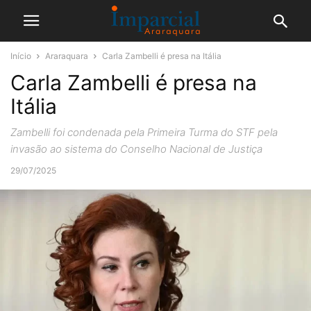
Início
Araraquara
Carla Zambelli é presa na Itália
Carla Zambelli é presa na
Itália
Zambelli foi condenada pela Primeira Turma do STF pela
invasão ao sistema do Conselho Nacional de Justiça
29/07/2025