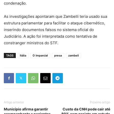
condenação.
As investigações apontaram que Zambelli teria usado sua
estrutura parlamentar para facilitar o ataque cibernético,
inserindo documentos falsos no sistema oficial do
Judiciário. A ação foi interpretada como tentativa de
constranger ministros do STF.
TAGS
Itália
O Imparcial
presa
zambeli
Artigo anterior
Próximo artigo
Município afirma garantir
Custo da CNH pode cair até
acompanhante a pacientes
80% com projeto em estudo