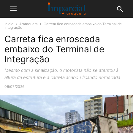
Início
Araraquara
Carreta fica enroscada embaixo do Terminal de
Integração
Carreta fica enroscada
embaixo do Terminal de
Integração
Mesmo com a sinalização, o motorista não se atentou à
altura da estrutura e a carreta acabou ficando enroscada
06/07/2026