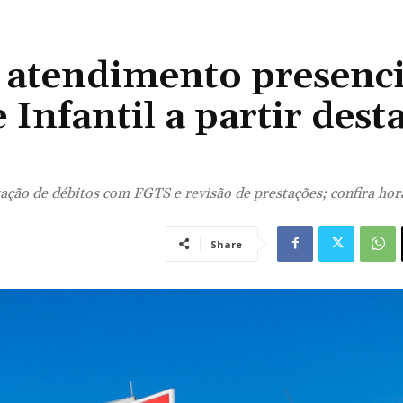
atendimento presenci
Infantil a partir dest
tação de débitos com FGTS e revisão de prestações; confira hor
Share