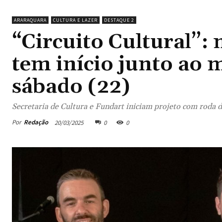
ARARAQUARA
CULTURA E LAZER
DESTAQUE 2
“Circuito Cultural”:
tem início junto ao 
sábado (22)
Secretaria de Cultura e Fundart iniciam projeto com roda 
Por
Redação
20/03/2025
0
0