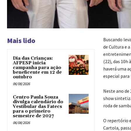
Mais lido
Buscando leva
de Cultura e a
entreteniment
Dia das Crianças:
(22), das 10h 
AFPESP inicia
campanha para ação
haverá uma aç
beneficente em 12 de
especial para
outubro
06/08/2026
Neste ano de 
Centro Paula Souza
show sintetiz
divulga calendário do
roda de samba
Vestibular das Fatecs
para o primeiro
semestre de 2027
O repertório 
06/08/2026
Cartola, passa