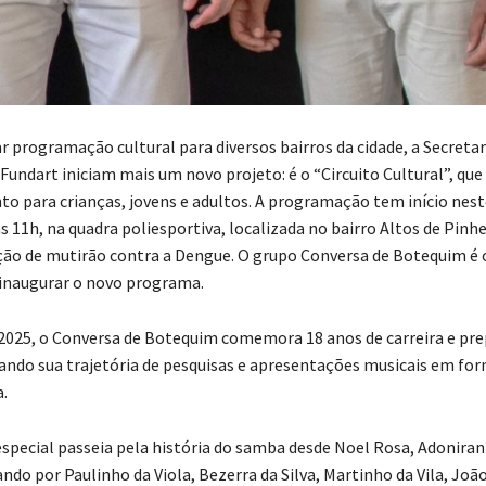
r programação cultural para diversos bairros da cidade, a Secretar
 Fundart iniciam mais um novo projeto: é o “Circuito Cultural”, que
o para crianças, jovens e adultos. A programação tem início nes
às 11h, na quadra poliesportiva, localizada no bairro Altos de Pinh
ão de mutirão contra a Dengue. O grupo Conversa de Botequim é 
 inaugurar o novo programa.
2025, o Conversa de Botequim comemora 18 anos de carreira e pr
ando sua trajetória de pesquisas e apresentações musicais em fo
.
especial passeia pela história do samba desde Noel Rosa, Adoniran
ndo por Paulinho da Viola, Bezerra da Silva, Martinho da Vila, Joã