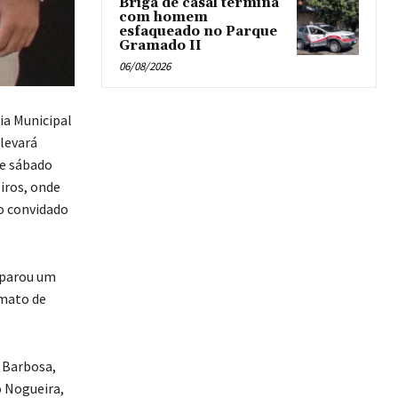
Briga de casal termina
com homem
esfaqueado no Parque
Gramado II
06/08/2026
ia Municipal
 levará
te sábado
eiros, onde
o convidado
eparou um
rmato de
 Barbosa,
o Nogueira,