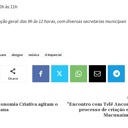
0h às 11h
 geral: das 9h às 12 horas, com diversas secretarias municipais
uara
dengue
música
O Imparcial
Share
conomia Criativa agitam o
“Encontro com Telê Ancon
mana
processo de criação e
Macunaíma