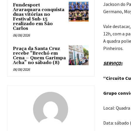
Jackson do Pa
Fundesport
Araraquara conquista
Germano, Moys
duas vitórias no
Festival Sub-15
realizado em São
Vale destacar,
Carlos
12h, com a pa
06/08/2026
A quadra polie
Pinheiros.
Praça da Santa Cruz
recebe “Brechó em
Cena – Quem Garimpa
Acha” no sábado (8)
SERVIÇO:
06/08/2026
“Circuito C
Grupo convi
Local: Quadra
Data: sábado 