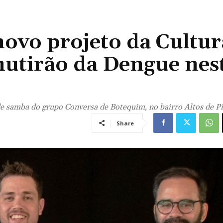
 novo projeto da Cultur
mutirão da Dengue nes
de samba do grupo Conversa de Botequim, no bairro Altos de P
Share