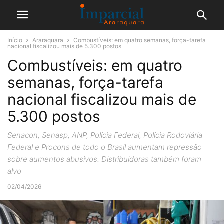
Início
Araraquara
Combustíveis: em quatro semanas, força-tarefa
nacional fiscalizou mais de 5.300 postos
Combustíveis: em quatro
semanas, força-tarefa
nacional fiscalizou mais de
5.300 postos
Senacon, Senasp, ANP, Polícia Federal, Polícia Rodoviária
Federal e Procons de todo o Brasil aumentam repressão
sobre aumentos abusivos. Distribuidoras também foram
alvo
02/04/2026