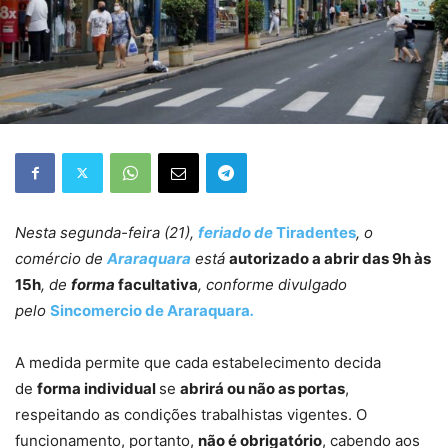
Nesta segunda-feira (21),
feriado de
Tiradentes
, o
comércio
de
Araraquara
está
autorizado a abrir das 9h às
15h
, de
forma
facultativa
, conforme divulgado
pelo
Sincomercio
de
Araraquara
.
A medida permite que cada estabelecimento decida
de
forma individual
se
abrirá ou não as portas
,
respeitando as condições trabalhistas vigentes. O
funcionamento, portanto,
não é obrigatório
, cabendo aos