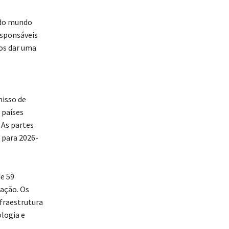
odo mundo
esponsáveis
mos dar uma
isso de
 países
As partes
 para 2026-
e 59
tação. Os
fraestrutura
logia e