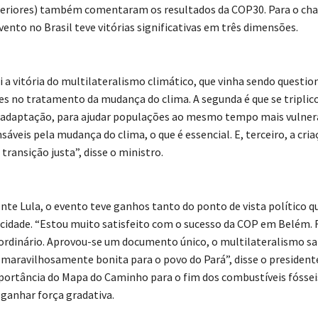
eriores) também comentaram os resultados da COP30. Para o cha
evento no Brasil teve vitórias significativas em três dimensões.
oi a vitória do multilateralismo climático, que vinha sendo questi
es no tratamento da mudança do clima. A segunda é que se triplic
 adaptação, para ajudar populações ao mesmo tempo mais vulnerá
veis pela mudança do clima, o que é essencial. E, terceiro, a cri
transição justa”, disse o ministro.
ente Lula, o evento teve ganhos tanto do ponto de vista político q
 cidade. “Estou muito satisfeito com o sucesso da COP em Belém. 
ordinário. Aprovou-se um documento único, o multilateralismo sai
 maravilhosamente bonita para o povo do Pará”, disse o president
portância do Mapa do Caminho para o fim dos combustíveis fóss
 ganhar força gradativa.