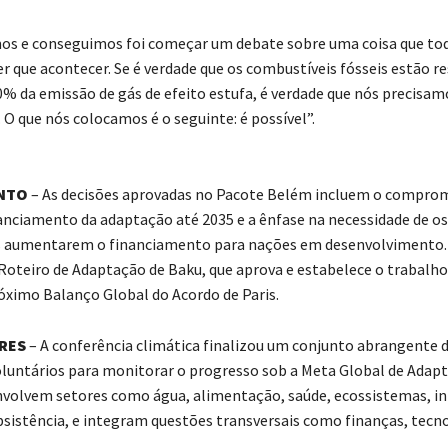
mos e conseguimos foi começar um debate sobre uma coisa que t
er que acontecer. Se é verdade que os combustíveis fósseis estão r
0% da emissão de gás de efeito estufa, é verdade que nós precisa
 O que nós colocamos é o seguinte: é possível”.
NTO
– As decisões aprovadas no Pacote Belém incluem o comprom
inanciamento da adaptação até 2035 e a ênfase na necessidade de os
s aumentarem o financiamento para nações em desenvolvimento. 
Roteiro de Adaptação de Baku, que aprova e estabelece o trabalho
róximo Balanço Global do Acordo de Paris.
RES
– A conferência climática finalizou um conjunto abrangente d
oluntários para monitorar o progresso sob a Meta Global de Adap
nvolvem setores como água, alimentação, saúde, ecossistemas, in
bsistência, e integram questões transversais como finanças, tecno