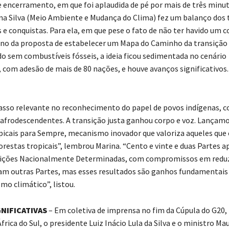
e encerramento, em que foi aplaudida de pé por mais de três minut
na Silva (Meio Ambiente e Mudança do Clima) fez um balanço dos 
s e conquistas. Para ela, em que pese o fato de não ter havido um 
no da proposta de estabelecer um Mapa do Caminho da transição
 sem combustíveis fósseis, a ideia ficou sedimentada no cenário
, com adesão de mais de 80 nações, e houve avanços significativos.
sso relevante no reconhecimento do papel de povos indígenas, 
e afrodescendentes. A transição justa ganhou corpo e voz. Lançam
picais para Sempre, mecanismo inovador que valoriza aqueles que
restas tropicais”, lembrou Marina. “Cento e vinte e duas Partes 
uições Nacionalmente Determinadas, com compromissos em reduz
tam outras Partes, mas esses resultados são ganhos fundamentais
mo climático”, listou.
GNIFICATIVAS
– Em coletiva de imprensa no fim da Cúpula do G20,
rica do Sul, o presidente Luiz Inácio Lula da Silva e o ministro Mau