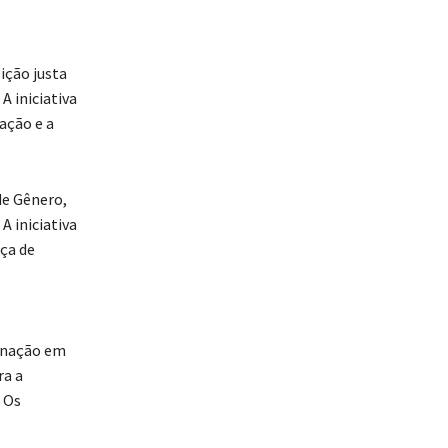
ção justa
A iniciativa
ação e a
de Gênero,
A iniciativa
ça de
inação em
ra a
 Os