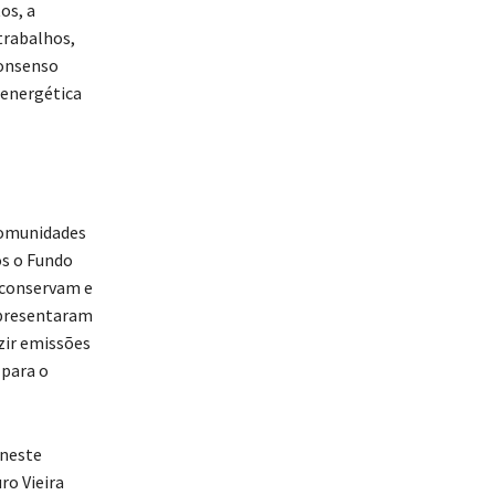
os, a
trabalhos,
consenso
 energética
comunidades
os o Fundo
 conservam e
apresentaram
ir emissões
 para o
 neste
ro Vieira