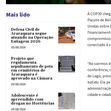
Mais lido
A COP30 chego
Pacote de Bel
Unidas sobre 
Defesa Civil de
financiamento
Araraquara segue
atuando na Operação
compromisso c
Estiagem 2026
conectado à v
05/08/2026
Projeto que
regulamenta
“Ao sairmos 
sepultamento de pets
conferência, 
em cemitérios de
Araraquara é
do Lago, pres
aprovado na Câmara
batido. Ele p
05/08/2026
administração
cidade e cidad
Adolescente é
apreendido com
drogas no Hortências ‎
05/08/2026