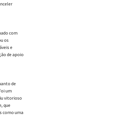
nceler
onado com
ou os
veis e
ação de apoio
uanto de
Foi um
u vitorioso
e, que
eis como uma