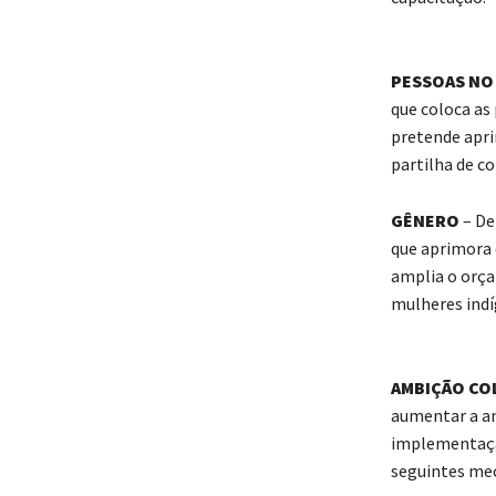
PESSOAS NO
que coloca as 
pretende apri
partilha de c
GÊNERO
– De
que aprimora 
amplia o orça
mulheres indí
AMBIÇÃO CO
aumentar a am
implementação
seguintes mec