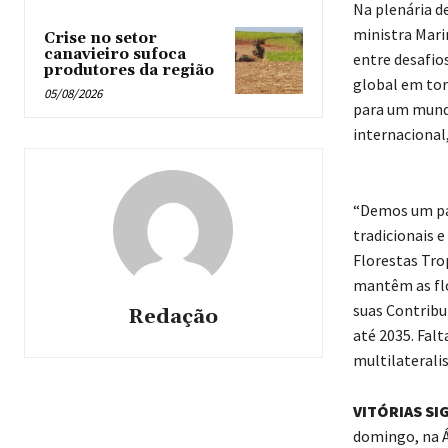
Na plenária d
ministra Mari
Crise no setor
canavieiro sufoca
entre desafio
produtores da região
global em tor
05/08/2026
para um mundo
internacional
“Demos um pa
tradicionais 
Florestas Tro
mantêm as flo
suas Contrib
Redação
até 2035. Fal
multilateralis
VITÓRIAS SI
domingo, na Áf