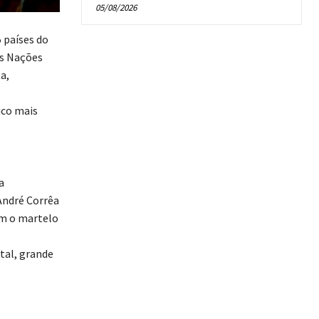
05/08/2026
 países do
as Nações
a,
ico mais
a
André Corrêa
om o martelo
tal, grande