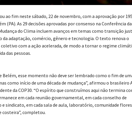
u ao fim neste sábado, 22 de novembro, com a aprovação por 195
ém (PA). As 29 decisões aprovadas por consenso na Conferência d
Mudança do Clima incluem avanços em temas como transição just
 da adaptação, comércio, gênero e tecnologia. O texto renova o
oletivo com a ação acelerada, de modo a tornar o regime climát
ida das pessoas.
de Belém, esse momento não deve ser lembrado como o fim de um
mas como início de uma década de mudança”, afirmou o brasileiro 
idente da COP30. “O espírito que construímos aqui não termina c
ermanece em cada reunião governamental, em cada conselho de
 e sindicato, em cada sala de aula, laboratório, comunidade flores
e costeira”, completou.