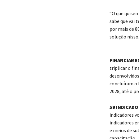
“O que quise
sabe que vai t
por mais de 8
solução nisso.
FINANCIAME
triplicar o f
desenvolvido
concluíram o 
2028, até o p
59 INDICADO
indicadores v
indicadores e
e meios de su
capacitação.