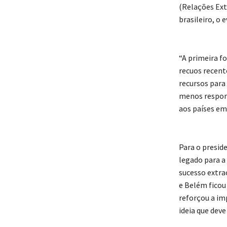
(Relações Ext
brasileiro, o 
“A primeira f
recuos recent
recursos para
menos responsá
aos países em 
Para o presid
legado para a
sucesso extra
e Belém ficou
reforçou a im
ideia que deve