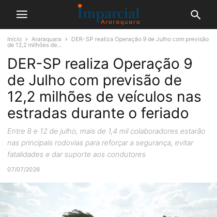
Início
Araraquara
DER-SP realiza Operação 9 de Julho com previsão
de 12,2 milhões de...
DER-SP realiza Operação 9
de Julho com previsão de
12,2 milhões de veículos nas
estradas durante o feriado
Entre 8 e 12 de julho, mais de 1,4 mil colaboradores estarão
nas principais rodovias para reforçar a segurança, evitar
fatalidades e dar suporte aos condutores
07/07/2026