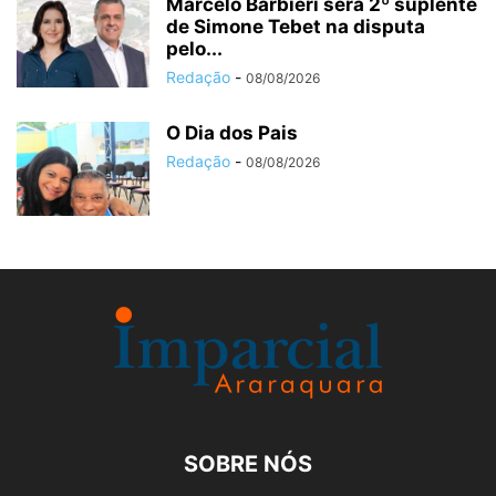
Marcelo Barbieri será 2º suplente
de Simone Tebet na disputa
pelo...
Redação
-
08/08/2026
O Dia dos Pais
Redação
-
08/08/2026
SOBRE NÓS