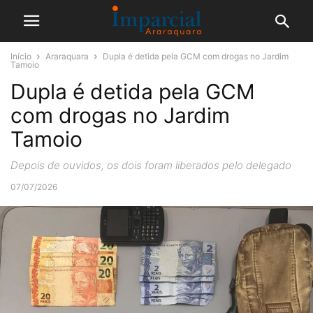
Início
Araraquara
Dupla é detida pela GCM com drogas no Jardim
Tamoio
Dupla é detida pela GCM
com drogas no Jardim
Tamoio
Depois de ouvidos, os dois foram liberados pelo delegado
07/07/2026