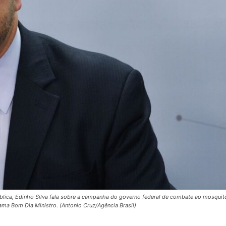
pública, Edinho Silva fala sobre a campanha do governo federal de combate ao mosquit
ama Bom Dia Ministro. (Antonio Cruz/Agência Brasil)