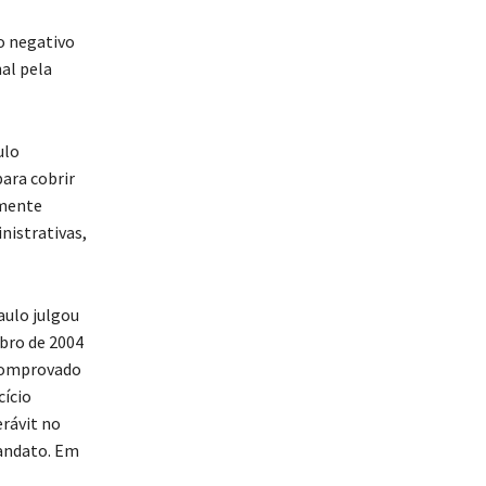
o negativo
al pela
ulo
para cobrir
lmente
istrativas,
aulo julgou
bro de 2004
 comprovado
cício
erávit no
andato. Em