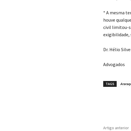
* A mesma tem
houve qualque
civil limitou-
exigibilidade,
Dr. Hélio Silv
Advogados
TAGS
Araraq
Artigo anterior