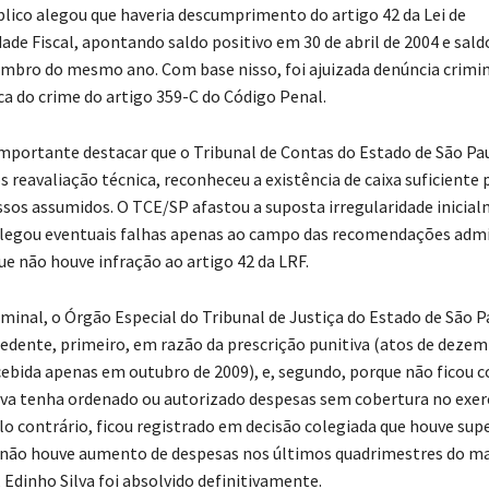
blico alegou que haveria descumprimento do artigo 42 da Lei de
ade Fiscal, apontando saldo positivo em 30 de abril de 2004 e sald
mbro do mesmo ano. Com base nisso, foi ajuizada denúncia crimin
ca do crime do artigo 359-C do Código Penal.
importante destacar que o Tribunal de Contas do Estado de São Pa
 reavaliação técnica, reconheceu a existência de caixa suficiente 
os assumidos. O TCE/SP afastou a suposta irregularidade inicia
legou eventuais falhas apenas ao campo das recomendações admin
ue não houve infração ao artigo 42 da LRF.
iminal, o Órgão Especial do Tribunal de Justiça do Estado de São P
edente, primeiro, em razão da prescrição punitiva (atos de dezem
cebida apenas em outubro de 2009), e, segundo, porque não ficou
lva tenha ordenado ou autorizado despesas sem cobertura no exer
lo contrário, ficou registrado em decisão colegiada que houve sup
 não houve aumento de despesas nos últimos quadrimestres do m
 Edinho Silva foi absolvido definitivamente.