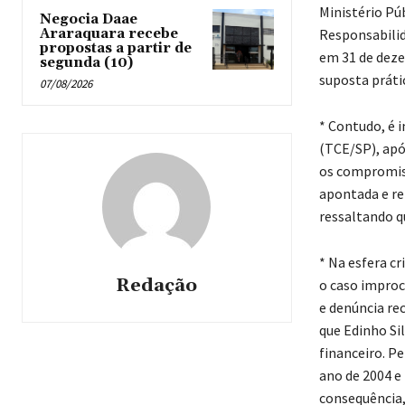
Ministério Pú
Negocia Daae
Araraquara recebe
Responsabilid
propostas a partir de
em 31 de deze
segunda (10)
suposta práti
07/08/2026
* Contudo, é 
(TCE/SP), após
os compromiss
apontada e re
ressaltando q
* Na esfera cr
Redação
o caso improc
e denúncia re
que Edinho Si
financeiro. Pe
ano de 2004 e
consequência,