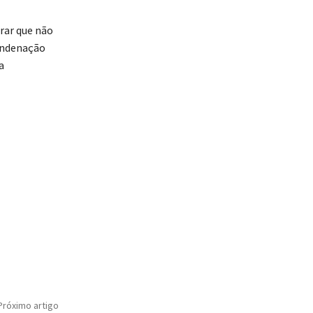
rar que não
condenação
a
Próximo artigo