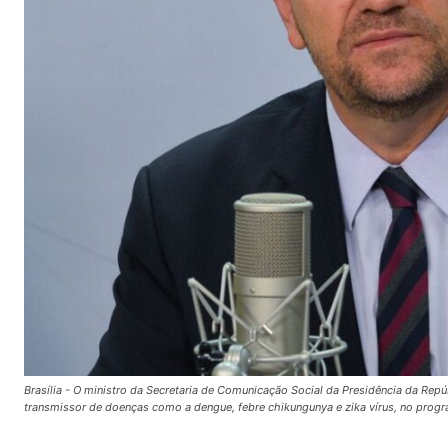
Brasília - O ministro da Secretaria de Comunicação Social da Presidência da Re
transmissor de doenças como a dengue, febre chikungunya e zika vírus, no progr