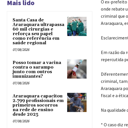
Mais lido
O ex-prefeito 
onde rebate u
criminal que o
Santa Casa de
Araraquara, em
Araraquara ultrapassa
60 mil cirurgias e
reforça seu papel
Esclareciment
como referência em
saúde regional
07/08/2026
Em razão da r
repercutida p
Posso tomar a vacina
contra o sarampo
junto com outros
Diferentement
imunizantes?
criminal, tamp
07/08/2026
Araraquara po
fiscal e a éti
Araraquara capacitou
2.799 profissionais em
primeiros socorros
na rede de ensino
Na qualidade 
desde 2025
07/08/2026
* O caso diz r