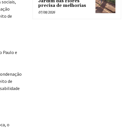
Jardim das Flores
 sociais,
precisa de melhorias
nação
07/08/2026
eito de
o Paulo e
 condenação
eito de
sabilidade
ca, o