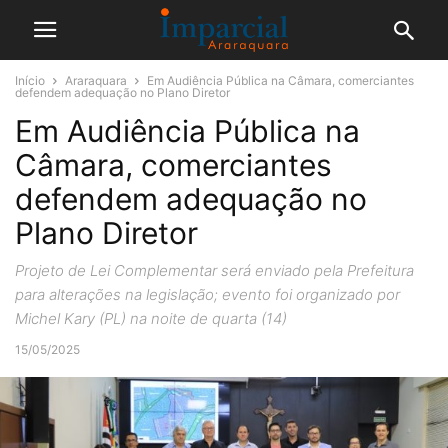
Início
Araraquara
Em Audiência Pública na Câmara, comerciantes
defendem adequação no Plano Diretor
Em Audiência Pública na
Câmara, comerciantes
defendem adequação no
Plano Diretor
Projeto de Lei Complementar será enviado pela Prefeitura
para alterações na legislação; evento foi organizado por
Michel Kary (PL) na noite de quarta (14)
15/05/2025