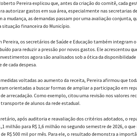
Roberto Pereira explicou que, antes da criação do comitê, cada ges
a autorizar gastos em sua área, especialmente nas secretarias de
 a mudança, as demandas passam por uma avaliação conjunta, qu
a situação financeira do Município.
 Pereira, os secretários de Saúde e Educação também integram o
ibuído para reduzir a pressão por novos gastos. Ele acrescentou q
 investimentos agora são analisados sob a ótica da disponibilidade 
e de cada despesa.
 medidas voltadas ao aumento da receita, Pereira afirmou que tod
oram orientadas a buscar formas de ampliar a participação em rep
 de arrecadação. Como exemplo, citou uma revisão nos valores re
 transporte de alunos da rede estadual.
retário, após auditoria e reavaliação dos critérios adotados, o re
1,1 milhão para R$ 1,6 milhão no segundo semestre de 2026, o que
de R$ 500 mil por mês. Para ele, o resultado demonstra a importâ