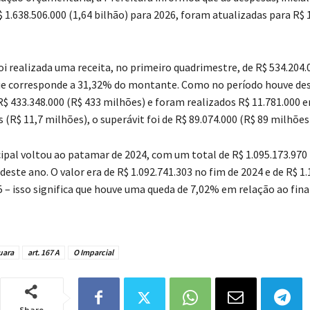
 1.638.506.000 (1,64 bilhão) para 2026, foram atualizadas para R$ 
oi realizada uma receita, no primeiro quadrimestre, de R$ 534.204.
ue corresponde a 31,32% do montante. Como no período houve de
 R$ 433.348.000 (R$ 433 milhões) e foram realizados R$ 11.781.000 
 (R$ 11,7 milhões), o superávit foi de R$ 89.074.000 (R$ 89 milhões
cipal voltou ao patamar de 2024, com um total de R$ 1.095.173.970
este ano. O valor era de R$ 1.092.741.303 no fim de 2024 e de R$ 1.
5 – isso significa que houve uma queda de 7,02% em relação ao fina
uara
art. 167 A
O Imparcial
Share