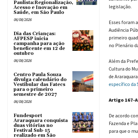
Paulista:Regionalização,
legislação.
Acesso e Inovação em
Saúde, em São Paulo
06/08/2026
Esses foram a
Audiência Púb
Dia das Crianças:
primeiro quadr
AFPESP inicia
campanha para ação
no Plenário d
beneficente em 12 de
outubro
06/08/2026
Além da Prefe
Cultura do Mu
Centro Paula Souza
de Araraquara
divulga calendário do
específico da 
Vestibular das Fatecs
para o primeiro
semestre de 2027
Artigo 167-A
06/08/2026
De acordo com
Fundesport
Araraquara conquista
Fazenda e Pla
duas vitórias no
Festival Sub-15
para que o mun
realizado em São