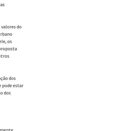
tas
 valores do
 Urbano
le, os
 proposta
etros
ação dos
e pode estar
ão dos
almente