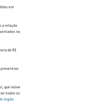
lhões em
o a relação
esentados na
.
hora de R$
 preventivo
al
, que reúne
liar todos os
do órgão
.