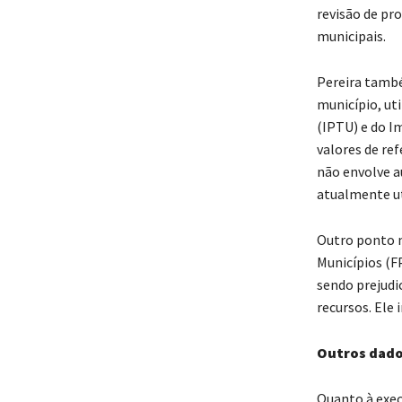
revisão de pr
municipais.
Pereira també
município, ut
(IPTU) e do I
valores de re
não envolve a
atualmente ut
Outro ponto m
Municípios (F
sendo prejudi
recursos. Ele
Outros dado
Quanto à exec