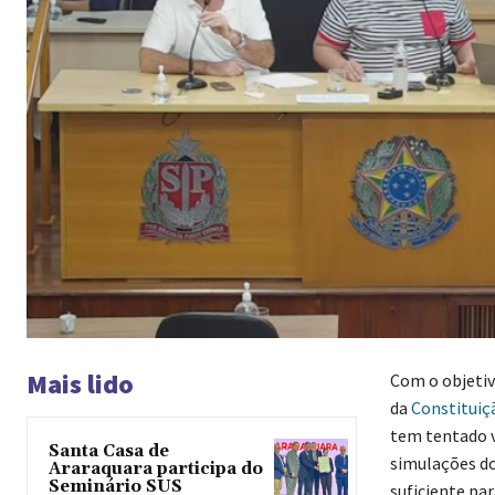
Mais lido
Com o objetiv
da
Constituiç
tem tentado v
Santa Casa de
simulações do
Araraquara participa do
Seminário SUS
suficiente par