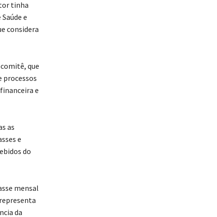
tor tinha
 Saúde e
e considera
 comitê, que
ue processos
financeira e
as as
asses e
cebidos do
passe mensal
 representa
ncia da