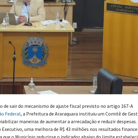
o de sair do mecanismo de ajuste fiscal previsto no artigo 167-A
ão Federal
, a Prefeitura de Araraquara instituiu um Comitê de Gest
iabilizar maneiras de aumentar a arrecadação e reduzir despesas
 Executivo, uma melhora de R$ 43 milhões nos resultados financei
a que o Município reduzisse o indicador abaixo do limite estabelec