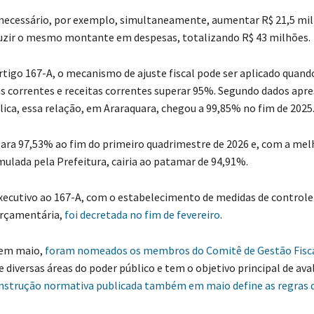
a necessário, por exemplo, simultaneamente, aumentar R$ 21,5 mi
duzir o mesmo montante em despesas, totalizando R$ 43 milhões.
tigo 167-A, o mecanismo de ajuste fiscal pode ser aplicado quand
s correntes e receitas correntes superar 95%. Segundo dados apr
lica, essa relação, em Araraquara, chegou a 99,85% no fim de 2025
 para 97,53% ao fim do primeiro quadrimestre de 2026 e, com a mel
mulada pela Prefeitura, cairia ao patamar de 94,91%.
xecutivo ao 167-A, com o estabelecimento de medidas de controle
orçamentária,
foi decretada no fim de fevereiro
.
 em maio,
foram nomeados os membros do Comitê de Gestão Fisc
 diversas áreas do poder público e tem o objetivo principal de ava
nstrução normativa publicada também em maio define as regras 