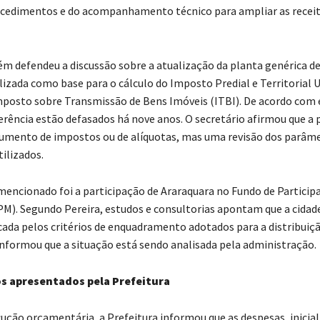
ocedimentos e do acompanhamento técnico para ampliar as recei
m defendeu a discussão sobre a atualização da planta genérica de
ilizada como base para o cálculo do Imposto Predial e Territorial
mposto sobre Transmissão de Bens Imóveis (ITBI). De acordo com e
ferência estão defasados há nove anos. O secretário afirmou que a
umento de impostos ou de alíquotas, mas uma revisão dos parâm
ilizados.
encionado foi a participação de Araraquara no Fundo de Particip
PM). Segundo Pereira, estudos e consultorias apontam que a cidad
cada pelos critérios de enquadramento adotados para a distribuiç
 informou que a situação está sendo analisada pela administração.
s apresentados pela Prefeitura
ução orçamentária, a Prefeitura informou que as despesas, inici