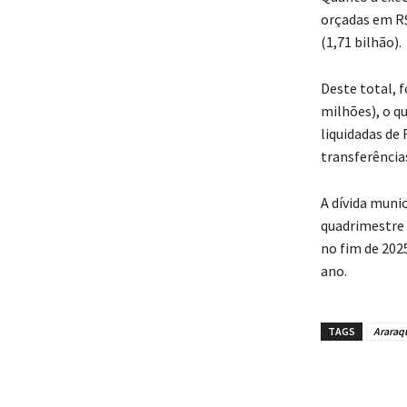
orçadas em R$
(1,71 bilhão).
Deste total, f
milhões), o q
liquidadas de
transferências
A dívida muni
quadrimestre d
no fim de 202
ano.
TAGS
Araraq