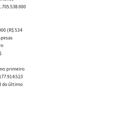
1.705.538.000
000 (R$ 534
spesas
em
).
 no primeiro
177.914.523
l do último