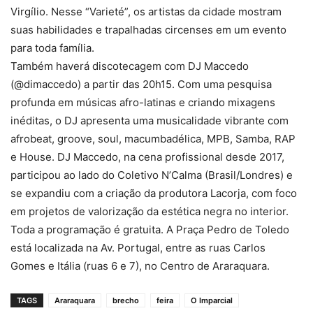
Virgílio. Nesse “Varieté”, os artistas da cidade mostram
suas habilidades e trapalhadas circenses em um evento
para toda família.
Também haverá discotecagem com DJ Maccedo
(@dimaccedo) a partir das 20h15. Com uma pesquisa
profunda em músicas afro-latinas e criando mixagens
inéditas, o DJ apresenta uma musicalidade vibrante com
afrobeat, groove, soul, macumbadélica, MPB, Samba, RAP
e House. DJ Maccedo, na cena profissional desde 2017,
participou ao lado do Coletivo N’Calma (Brasil/Londres) e
se expandiu com a criação da produtora Lacorja, com foco
em projetos de valorização da estética negra no interior.
Toda a programação é gratuita. A Praça Pedro de Toledo
está localizada na Av. Portugal, entre as ruas Carlos
Gomes e Itália (ruas 6 e 7), no Centro de Araraquara.
TAGS
Araraquara
brecho
feira
O Imparcial