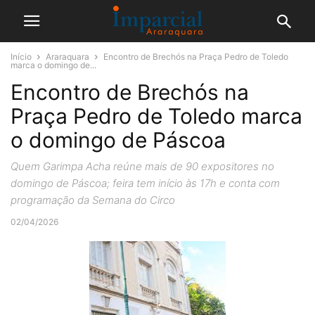
Início
Araraquara
Encontro de Brechós na Praça Pedro de Toledo
marca o domingo de...
Encontro de Brechós na
Praça Pedro de Toledo marca
o domingo de Páscoa
Quem Garimpa Acha reúne mais de 90 expositores no
domingo de Páscoa; feira tem início às 17h e conta com
programação da Semana do Circo
02/04/2026