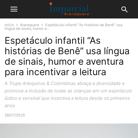
Início
Araraquara
Espetáculo infantil “As histórias de Benê” usa
língua de sinais, humor e...
Espetáculo infantil “As
histórias de Benê” usa língua
de sinais, humor e aventura
para incentivar a leitura
A Trupe Arlequinos & Colombinas abraça a diversidade e
promove a inclusão de todas as crianças em um espetáculo
lúdico e sensível que incentiva a leitura desde os primeiros
anos
28/07/2025