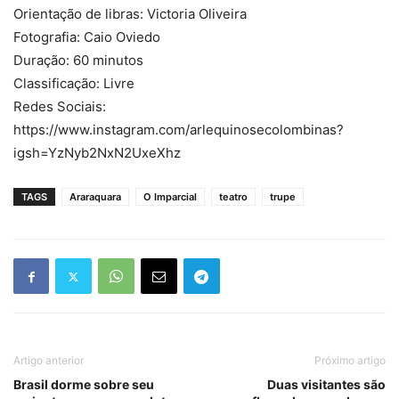
Orientação de libras: Victoria Oliveira
Fotografia: Caio Oviedo
Duração: 60 minutos
Classificação: Livre
Redes Sociais:
https://www.instagram.com/arlequinosecolombinas?
igsh=YzNyb2NxN2UxeXhz
TAGS
Araraquara
O Imparcial
teatro
trupe
Artigo anterior
Próximo artigo
Brasil dorme sobre seu
Duas visitantes são