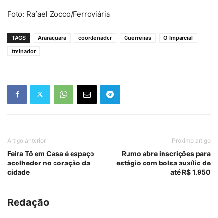
Foto: Rafael Zocco/Ferroviária
TAGS
Araraquara
coordenador
Guerreiras
O Imparcial
treinador
Artigo anterior
Próximo artigo
Feira Tô em Casa é espaço
Rumo abre inscrições para
acolhedor no coração da
estágio com bolsa auxílio de
cidade
até R$ 1.950
Redação