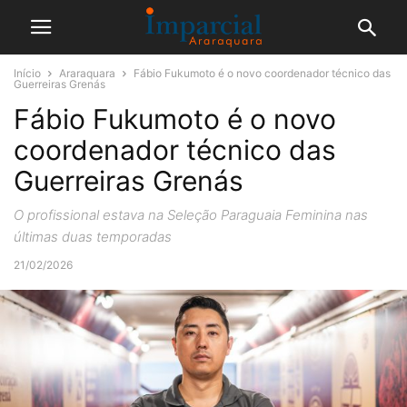
Início
Araraquara
Fábio Fukumoto é o novo coordenador técnico das
Guerreiras Grenás
Fábio Fukumoto é o novo
coordenador técnico das
Guerreiras Grenás
O profissional estava na Seleção Paraguaia Feminina nas
últimas duas temporadas
21/02/2026