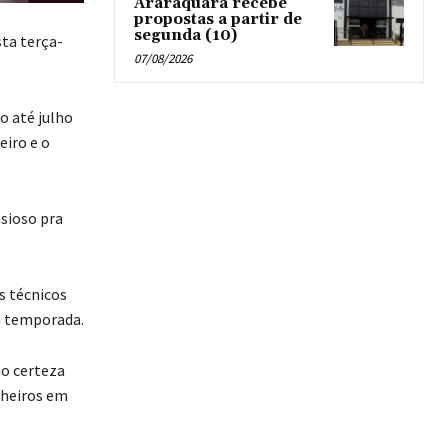
Araraquara recebe
propostas a partir de
segunda (10)
ta terça-
07/08/2026
o até julho
eiro e o
nsioso pra
s técnicos
a temporada.
ho certeza
nheiros em