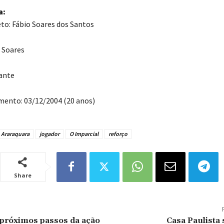
a:
o: Fábio Soares dos Santos
o Soares
ante
mento: 03/12/2004 (20 anos)
Araraquara
jogador
O Imparcial
reforço
Share
 próximos passos da ação
Casa Paulista 