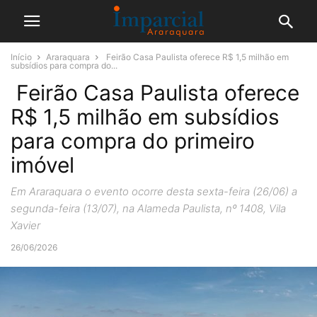
Início
Araraquara
Feirão Casa Paulista oferece R$ 1,5 milhão em
subsídios para compra do...
Feirão Casa Paulista oferece
R$ 1,5 milhão em subsídios
para compra do primeiro
imóvel
Em Araraquara o evento ocorre desta sexta-feira (26/06) a
segunda-feira (13/07), na Alameda Paulista, nº 1408, Vila
Xavier
26/06/2026