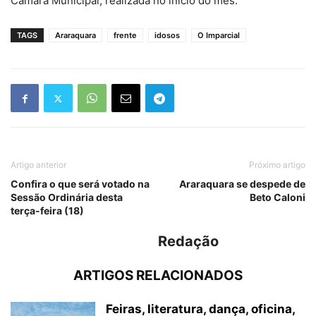
Câmara Municipal, realizada no início do mês.
TAGS
Araraquara
frente
idosos
O Imparcial
Artigo anterior
Próximo artigo
Confira o que será votado na
Araraquara se despede de
Sessão Ordinária desta
Beto Caloni
terça-feira (18)
Redação
ARTIGOS RELACIONADOS
Feiras, literatura, dança, oficina,