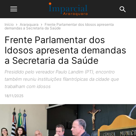
Início
Araraquara
Frente Parlamentar dos Idosos apresenta
demandas a Secretaria da Saúde
Frente Parlamentar dos
Idosos apresenta demandas
a Secretaria da Saúde
Presidido pelo vereador Paulo Landim (PT), encontro
também reuniu instituições filantrópicas da cidade que
trabalham com idosos
18/11/2025