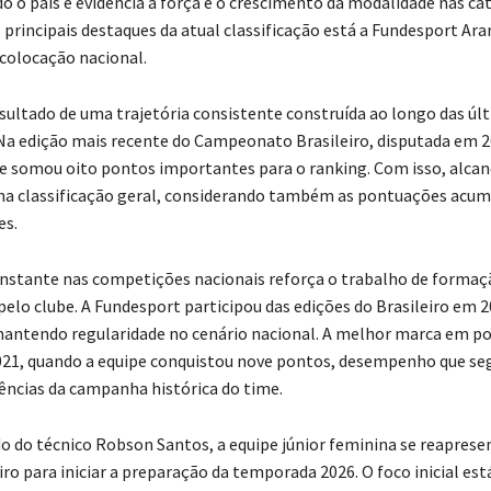
do o país e evidencia a força e o crescimento da modalidade nas ca
 principais destaques da atual classificação está a Fundesport Ara
 colocação nacional.
esultado de uma trajetória consistente construída ao longo das úl
a edição mais recente do Campeonato Brasileiro, disputada em 2
pe somou oito pontos importantes para o ranking. Com isso, alca
na classificação geral, considerando também as pontuações acum
es.
nstante nas competições nacionais reforça o trabalho de formaç
pelo clube. A Fundesport participou das edições do Brasileiro em 2
mantendo regularidade no cenário nacional. A melhor marca em p
021, quando a equipe conquistou nove pontos, desempenho que s
ências da campanha histórica do time.
 do técnico Robson Santos, a equipe júnior feminina se reaprese
ro para iniciar a preparação da temporada 2026. O foco inicial est