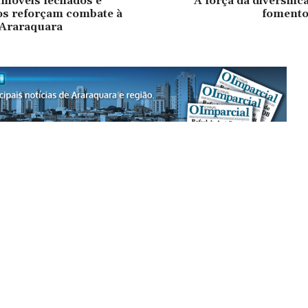
 imóveis fechados e
A força da diversific
s reforçam combate à
fomento
Araraquara