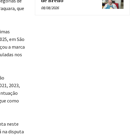
tegorias de
de Breno’
raquara, que
08/08/2026
timas
025, em São
nçou a marca
uladas nos
ão
021, 2023,
ontuação
egue como
nta neste
á na disputa