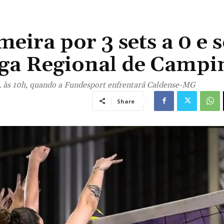
eira por 3 sets a 0 e 
Liga Regional de Campi
, às 10h, quando a Fundesport enfrentará Caldense-MG
Share