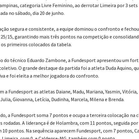
ampinas, categoria Livre Feminino, ao derrotar Limeira por 3 sets 
ada no sábado, dia 20 de junho.
ão segura e consistente, a equipe dominou o confronto e fechou
e 25/15, garantindo mais três pontos na competição e consolidand
 os primeiros colocados da tabela.
o do técnico Eduardo Zambone, a Fundesport apresentou um fort
letivo. O grande destaque da partida foi a atleta Duda Aquino, qu
va e foi eleita a melhor jogadora do confronto.
 a Fundesport as atletas Daiane, Madu, Mariana, Yasmin, Vitória,
Julia, Giovanna, Letícia, Dudinha, Marcela, Milena e Brenda.
do, a Fundesport soma 7 pontos e ocupa a terceira colocação na c
ês rodadas. A liderança é de Holambra, com 11 pontos, seguida por
 10 pontos. Na sequência aparecem Fundesport, com 7 pontos, C
 Limeira, com 0, e Caldense-MG, também com 0 ponto.