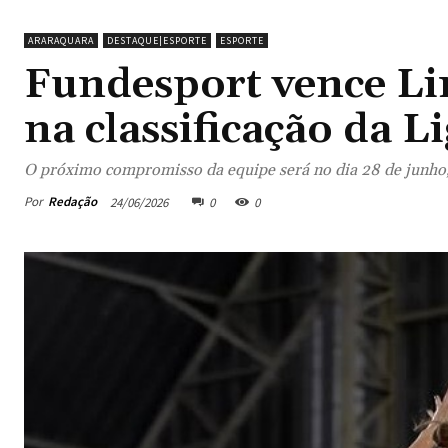
ARARAQUARA
DESTAQUE|ESPORTE
ESPORTE
Fundesport vence Lim
na classificação da 
O próximo compromisso da equipe será no dia 28 de junho
Por
Redação
24/06/2026
0
0