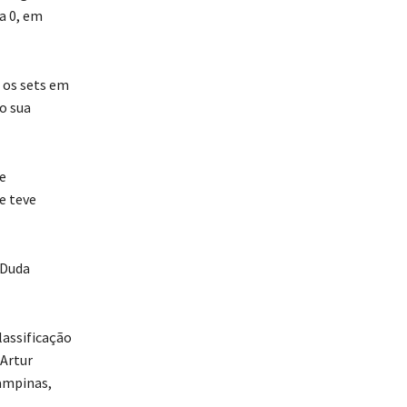
a 0, em
 os sets em
o sua
e
e teve
 Duda
lassificação
 Artur
ampinas,