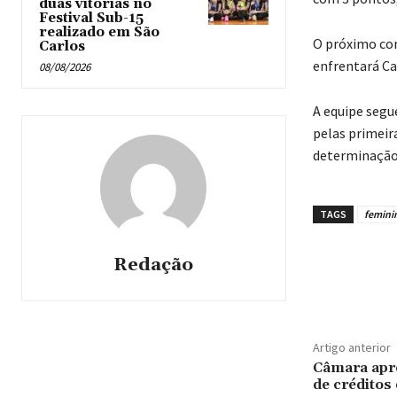
duas vitórias no
Festival Sub-15
realizado em São
O próximo com
Carlos
enfrentará C
08/08/2026
A equipe segu
pelas primeir
determinação 
TAGS
femini
Redação
Artigo anterior
Câmara apro
de créditos 