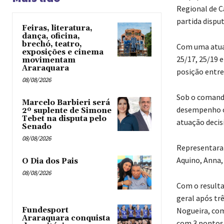
Regional de C
partida disput
Feiras, literatura,
dança, oficina,
brechó, teatro,
Com uma atuaç
exposições e cinema
25/17, 25/19 
movimentam
Araraquara
posição entre
08/08/2026
Sob o comand
Marcelo Barbieri será
desempenho co
2º suplente de Simone
Tebet na disputa pelo
atuação decisi
Senado
08/08/2026
Representaram
Aquino, Anna, 
O Dia dos Pais
08/08/2026
Com o resulta
geral após tr
Fundesport
Nogueira, com
Araraquara conquista
com 3 pontos,