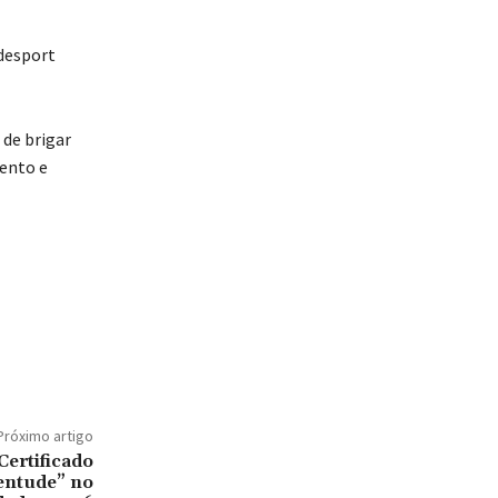
ndesport
de brigar
ento e
Próximo artigo
Certificado
entude” no