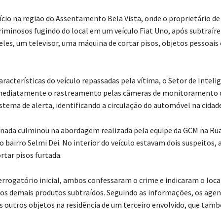
nício na região do Assentamento Bela Vista, onde o proprietário de
criminosos fugindo do local em um veículo Fiat Uno, após subtraír
eles, um televisor, uma máquina de cortar pisos, objetos pessoais
racterísticas do veículo repassadas pela vítima, o Setor de Inteli
imediatamente o rastreamento pelas câmeras de monitoramento 
stema de alerta, identificando a circulação do automóvel na cidade
nada culminou na abordagem realizada pela equipe da GCM na Rua
do bairro Selmi Dei. No interior do veículo estavam dois suspeitos,
rtar pisos furtada.
errogatório inicial, ambos confessaram o crime e indicaram o loca
s demais produtos subtraídos. Seguindo as informações, os agen
s outros objetos na residência de um terceiro envolvido, que tamb