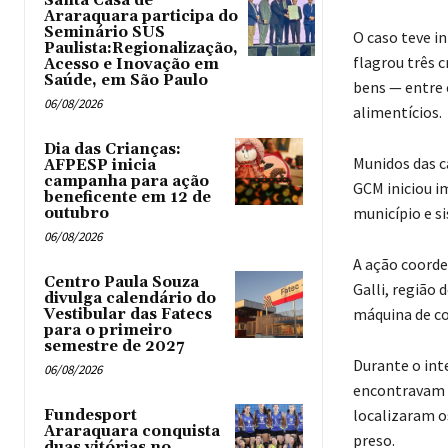
Santa Casa de
Araraquara participa do
Seminário SUS
O caso teve i
Paulista:Regionalização,
flagrou três 
Acesso e Inovação em
Saúde, em São Paulo
bens — entre 
06/08/2026
alimentícios.
Dia das Crianças:
Munidos das ca
AFPESP inicia
campanha para ação
GCM iniciou 
beneficente em 12 de
município e si
outubro
06/08/2026
A ação coorde
Centro Paula Souza
Galli, região 
divulga calendário do
máquina de co
Vestibular das Fatecs
para o primeiro
semestre de 2027
Durante o int
06/08/2026
encontravam o
localizaram o
Fundesport
Araraquara conquista
preso.
duas vitórias no