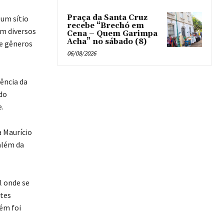
Praça da Santa Cruz
 um sítio
recebe “Brechó em
em diversos
Cena – Quem Garimpa
Acha” no sábado (8)
 e gêneros
06/08/2026
gência da
do
.
 Maurício
 além da
l onde se
tes
ém foi