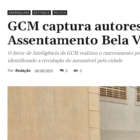
ARARAQUARA
DESTAQUE
POLÍCIA
GCM captura autores 
Assentamento Bela V
O Setor de Inteligência da GCM realizou o rastreamento pe
identificando a circulação do automóvel pela cidade
Por
Redação
08/08/2025
0
0