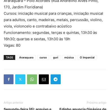
Araraquara – Polo Acordes (Rua Andrelino Alves Pinto,
170, Jardim Floridiana)
Cursos: iniciação musical para crianças, iniciação musical
para adultos, canto, madeiras, metais, percussão, violino,
viola, violoncelo e contrabaixo acústico
Funcionamento: segundas, terças e quintas, 13h30 às
16h30; quartas e sextas, 13h30 às 19h
Vagas: 80
TAGS
Araraquara
curso
guri
música
O Imparcial
Artigo anterior
Próximo artigo
Segunda-feira (6): arquivo e
Edinho anuncia Ginásios de