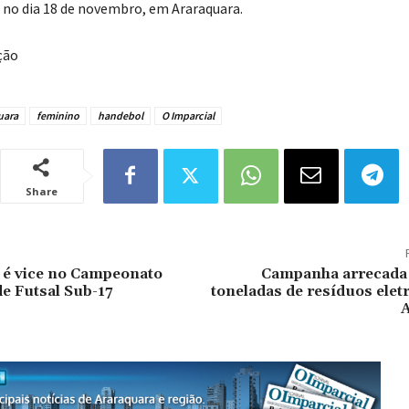
 no dia 18 de novembro, em Araraquara.
ção
uara
feminino
handebol
O Imparcial
Share
 é vice no Campeonato
Campanha arrecada 
e Futsal Sub-17
toneladas de resíduos ele