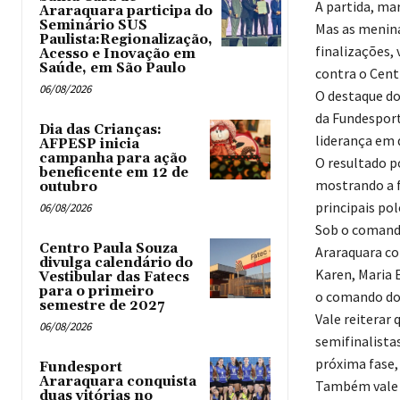
A partida, ma
Araraquara participa do
Seminário SUS
Mas as menina
Paulista:Regionalização,
finalizações,
Acesso e Inovação em
Saúde, em São Paulo
contra o Cen
06/08/2026
O destaque do
da Fundesport
Dia das Crianças:
liderança em 
AFPESP inicia
campanha para ação
O resultado p
beneficente em 12 de
mostrando a f
outubro
principais po
06/08/2026
Sob o comando
Centro Paula Souza
Araraquara con
divulga calendário do
Karen, Maria E
Vestibular das Fatecs
para o primeiro
o comando do 
semestre de 2027
Vale reiterar 
06/08/2026
semifinalista
próxima fase,
Fundesport
Araraquara conquista
Também vale r
duas vitórias no