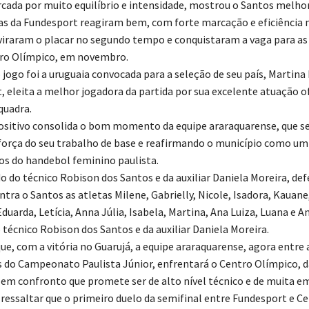
rcada por muito equilíbrio e intensidade, mostrou o Santos melhor,
s da Fundesport reagiram bem, com forte marcação e eficiência 
 viraram o placar no segundo tempo e conquistaram a vaga para as 
tro Olímpico, em novembro.
 jogo foi a uruguaia convocada para a seleção de seu país, Martina
, eleita a melhor jogadora da partida por sua excelente atuação o
quadra.
ositivo consolida o bom momento da equipe araraquarense, que s
orça do seu trabalho de base e reafirmando o município como um
los do handebol feminino paulista.
 do técnico Robison dos Santos e da auxiliar Daniela Moreira, d
tra o Santos as atletas Milene, Gabrielly, Nicole, Isadora, Kauane
duarda, Letícia, Anna Júlia, Isabela, Martina, Ana Luiza, Luana e A
técnico Robison dos Santos e da auxiliar Daniela Moreira.
que, com a vitória no Guarujá, a equipe araraquarense, agora entre 
s do Campeonato Paulista Júnior, enfrentará o Centro Olímpico, da
 em confronto que promete ser de alto nível técnico e de muita e
essaltar que o primeiro duelo da semifinal entre Fundesport e C