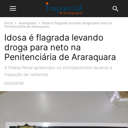
Início
Araraquara
Idosa é flagrada levando droga para neto na
Penitenciária de Araraquara
Idosa é flagrada levando
droga para neto na
Penitenciária de Araraquara
A Polícia Penal apreendeu os entorpecentes durante a
inspeção de visitantes
02/02/2026