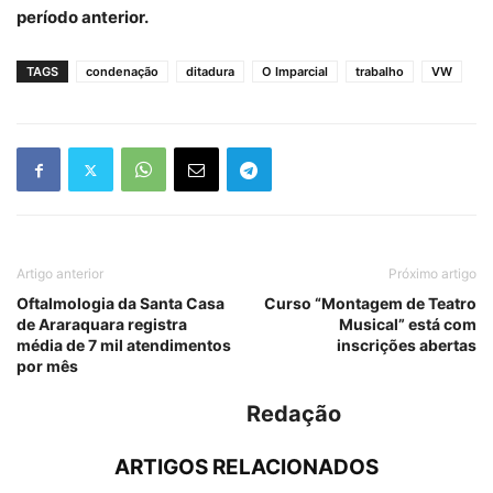
período anterior.
TAGS
condenação
ditadura
O Imparcial
trabalho
VW
Artigo anterior
Próximo artigo
Oftalmologia da Santa Casa
Curso “Montagem de Teatro
de Araraquara registra
Musical” está com
média de 7 mil atendimentos
inscrições abertas
por mês
Redação
ARTIGOS RELACIONADOS