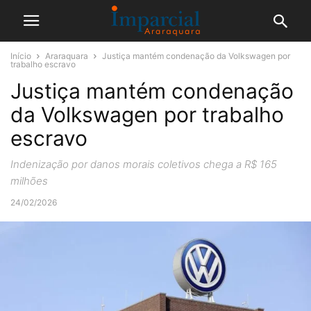
Início
Araraquara
Justiça mantém condenação da Volkswagen por
trabalho escravo
Justiça mantém condenação
da Volkswagen por trabalho
escravo
Indenização por danos morais coletivos chega a R$ 165
milhões
24/02/2026