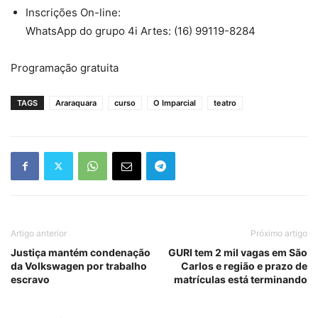
Inscrições On-line:
WhatsApp do grupo 4i Artes: (16) 99119-8284
Programação gratuita
TAGS
Araraquara
curso
O Imparcial
teatro
Artigo anterior
Próximo artigo
Justiça mantém condenação
GURI tem 2 mil vagas em São
da Volkswagen por trabalho
Carlos e região e prazo de
escravo
matrículas está terminando