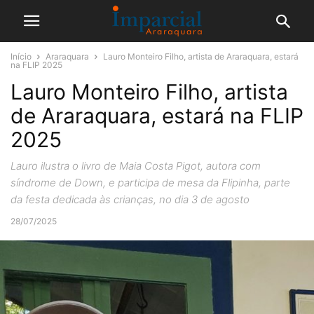
Início
Araraquara
Lauro Monteiro Filho, artista de Araraquara, estará
na FLIP 2025
Lauro Monteiro Filho, artista
de Araraquara, estará na FLIP
2025
Lauro ilustra o livro de Maia Costa Pigot, autora com
síndrome de Down, e participa de mesa da Flipinha, parte
da festa dedicada às crianças, no dia 3 de agosto
28/07/2025