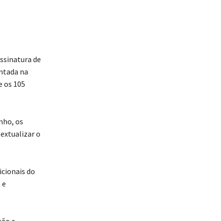
assinatura de
ntada na
e os 105
nho, os
extualizar o
icionais do
 e
ção e