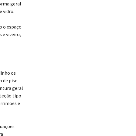
forma geral
 vidro.
o o espaço
e viveiro,
dinho os
o de piso
intura geral
oteção tipo
orrimões e
quações
ra