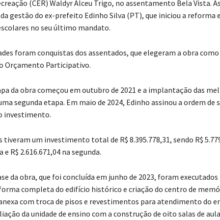
creação (CER) Waldyr Alceu Trigo, no assentamento Bela Vista. A
 da gestão do ex-prefeito Edinho Silva (PT), que iniciou a reforma
escolares no seu último mandato.
ades foram conquistas dos assentados, que elegeram a obra como 
o Orçamento Participativo.
apa da obra começou em outubro de 2021 e a implantação das mel
uma segunda etapa. Em maio de 2024, Edinho assinou a ordem de s
o investimento.
s tiveram um investimento total de R$ 8.395.778,31, sendo R$ 5.77
a e R$ 2.616.671,04 na segunda.
ase da obra, que foi concluída em junho de 2023, foram executados
eforma completa do edifício histórico e criação do centro de memó
 anexa com troca de pisos e revestimentos para atendimento do e
iação da unidade de ensino com a construção de oito salas de aula,