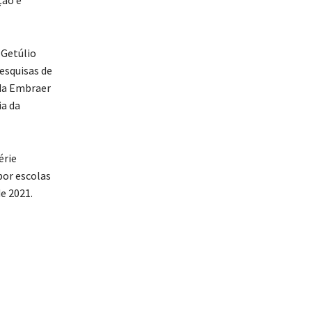
 Getúlio
esquisas de
da Embraer
ia da
érie
or escolas
e 2021.