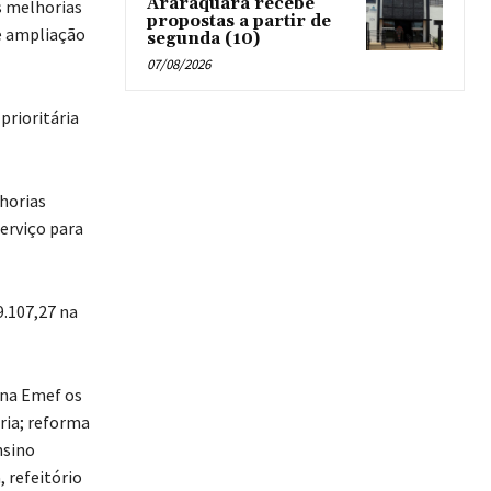
Araraquara recebe
s melhorias
propostas a partir de
 e ampliação
segunda (10)
07/08/2026
prioritária
horias
erviço para
9.107,27 na
 na Emef os
ria; reforma
nsino
 refeitório