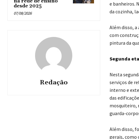
na rede de ensino
e banheiros. 
desde 2025
da cozinha, la
07/08/2026
Além disso, a
com construçã
pintura da qu
Segunda et
Nesta segunda
Redação
serviços de r
interno e exte
das edificaçõ
mosquiteiro, 
guarda-corpo
Além disso, f
gerais, como 