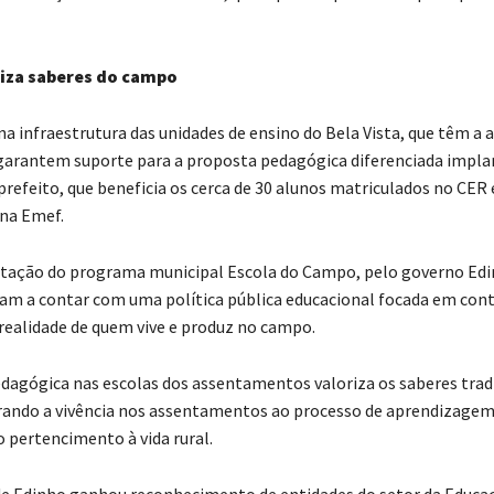
riza saberes do campo
a infraestrutura das unidades de ensino do Bela Vista, que têm a 
 garantem suporte para a proposta pedagógica diferenciada impla
prefeito, que beneficia os cerca de 30 alunos matriculados no CER 
na Emef.
tação do programa municipal Escola do Campo, pelo governo Edi
am a contar com uma política pública educacional focada em cont
realidade de quem vive e produz no campo.
dagógica nas escolas dos assentamentos valoriza os saberes trad
ando a vivência nos assentamentos ao processo de aprendizagem
pertencimento à vida rural.
a de Edinho ganhou reconhecimento de entidades do setor da Educa