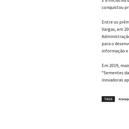
conquistou pr
Entre os prêm
Vargas, em 20
Administração
para o desenv
informação e l
Em 2019, mais
“Sementes da
inovadoras ap
TAGS
Araraq