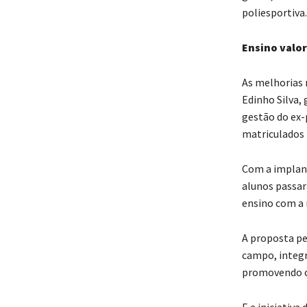
poliesportiva.
Ensino valo
As melhorias n
Edinho Silva,
gestão do ex-
matriculados 
Com a implan
alunos passar
ensino com a 
A proposta pe
campo, integr
promovendo o 
E a iniciativ