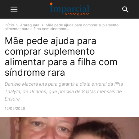
Início
Araraquara
Mãe pede ajuda para comprar suplemento
alimentar para a filha com síndrome...
Mãe pede ajuda para
comprar suplemento
alimentar para a filha com
síndrome rara
Daniele Macera luta para garantir a dieta enteral da filha
Thalyta, de 19 anos, que precisa de 8 latas mensais de
Ensure
12/05/2026