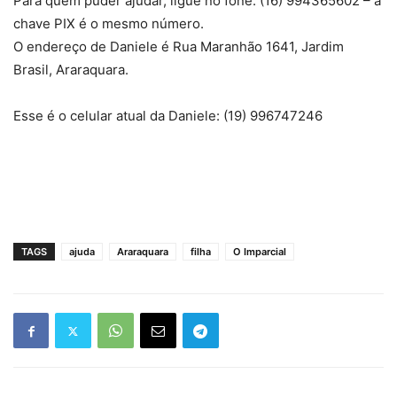
Para quem puder ajudar, ligue no fone: (16) 994365602 – a
chave PIX é o mesmo número.
O endereço de Daniele é Rua Maranhão 1641, Jardim
Brasil, Araraquara.
Esse é o celular atual da Daniele: (19) 996747246
TAGS
ajuda
Araraquara
filha
O Imparcial