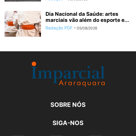
Dia Nacional da Saúde: artes
marciais vão além do esporte e...
Redação PDF
-
05/08/2026
SOBRE NÓS
SIGA-NOS