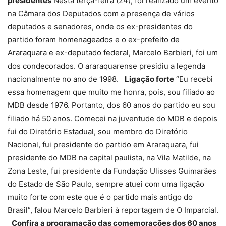
presidentes
Nesta terça-feira (24), foi realizado um evento
na Câmara dos Deputados com a presença de vários
deputados e senadores, onde os ex-presidentes do
partido foram homenageados e o ex-prefeito de
Araraquara e ex-deputado federal, Marcelo Barbieri, foi um
dos condecorados. O araraquarense presidiu a legenda
nacionalmente no ano de 1998.
Ligação forte
“Eu recebi
essa homenagem que muito me honra, pois, sou filiado ao
MDB desde 1976. Portanto, dos 60 anos do partido eu sou
filiado há 50 anos. Comecei na juventude do MDB e depois
fui do Diretório Estadual, sou membro do Diretório
Nacional, fui presidente do partido em Araraquara, fui
presidente do MDB na capital paulista, na Vila Matilde, na
Zona Leste, fui presidente da Fundação Ulisses Guimarães
do Estado de São Paulo, sempre atuei com uma ligação
muito forte com este que é o partido mais antigo do
Brasil”, falou Marcelo Barbieri à reportagem de O Imparcial.
Confira a programação das comemorações dos 60 anos