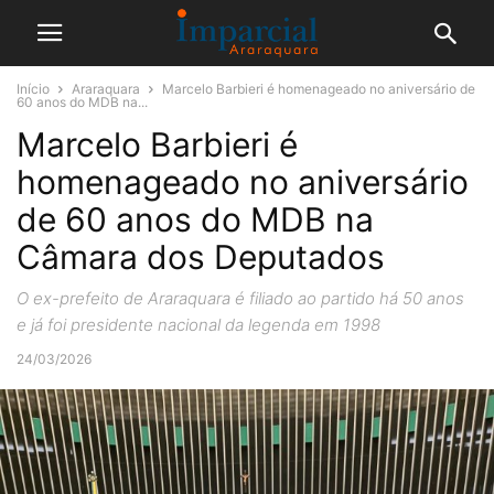
Início
Araraquara
Marcelo Barbieri é homenageado no aniversário de
60 anos do MDB na...
Marcelo Barbieri é
homenageado no aniversário
de 60 anos do MDB na
Câmara dos Deputados
O ex-prefeito de Araraquara é filiado ao partido há 50 anos
e já foi presidente nacional da legenda em 1998
24/03/2026