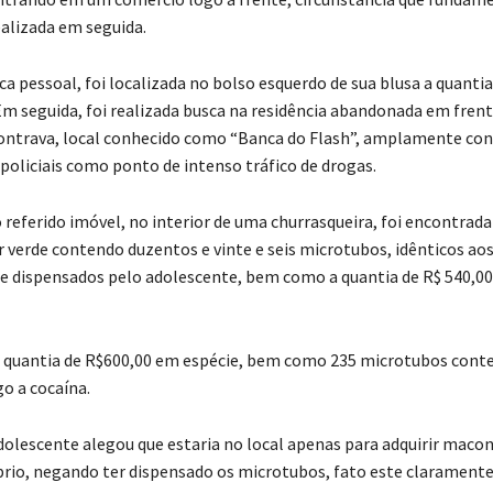
alizada em seguida.
a pessoal, foi localizada no bolso esquerdo de sua blusa a quantia
Em seguida, foi realizada busca na residência abandonada em frent
ontrava, local conhecido como “Banca do Flash”, amplamente co
 policiais como ponto de intenso tráfico de drogas.
 referido imóvel, no interior de uma churrasqueira, foi encontrad
r verde contendo duzentos e vinte e seis microtubos, idênticos ao
 dispensados pelo adolescente, bem como a quantia de R$ 540,0
 quantia de R$600,00 em espécie, bem como 235 microtubos cont
o a cocaína.
dolescente alegou que estaria no local apenas para adquirir maco
io, negando ter dispensado os microtubos, fato este claramente