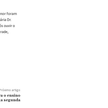
enor foram
ria Dr.
s ouvir o
rade,
Próximo artigo
ra o ensino
ta segunda