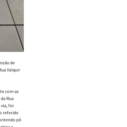
ensão de
Rua Valquir
nte com as
 da Rua
ia, foi
o referido
contendo pó
entou a