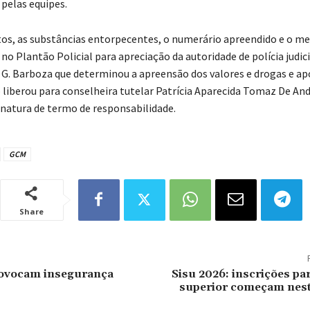
 pelas equipes.
tos, as substâncias entorpecentes, o numerário apreendido e o m
o Plantão Policial para apreciação da autoridade de polícia judiciá
 G. Barboza que determinou a apreensão dos valores e drogas e apó
 liberou para conselheira tutelar Patrícia Aparecida Tomaz De And
natura de termo de responsabilidade.
GCM
Share
rovocam insegurança
Sisu 2026: inscrições pa
superior começam nes