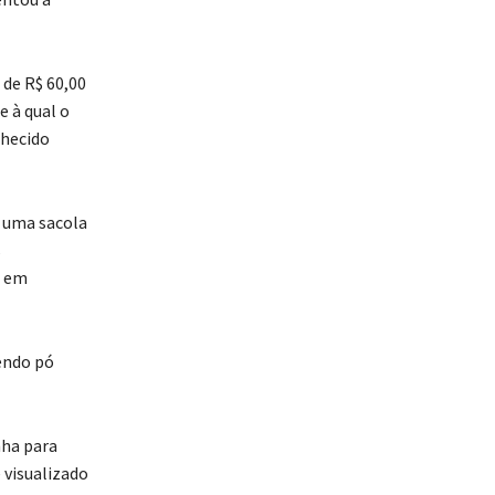
 de R$ 60,00
e à qual o
nhecido
a uma sacola
s
0 em
endo pó
nha para
 visualizado