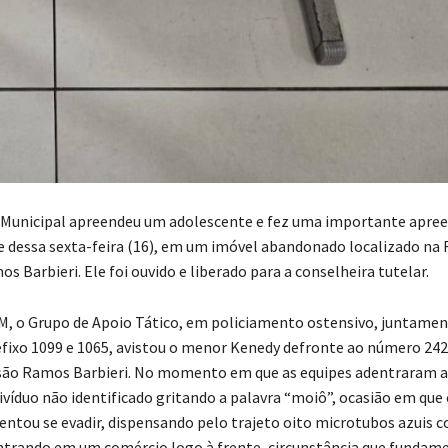
l Municipal apreendeu um adolescente e fez uma importante apre
e dessa sexta-feira (16), em um imóvel abandonado localizado na 
 Barbieri. Ele foi ouvido e liberado para a conselheira tutelar.
, o Grupo de Apoio Tático, em policiamento ostensivo, juntame
efixo 1099 e 1065, avistou o menor Kenedy defronte ao número 242
são Ramos Barbieri. No momento em que as equipes adentraram a v
ivíduo não identificado gritando a palavra “moiô”, ocasião em que 
entou se evadir, dispensando pelo trajeto oito microtubos azuis 
ntrando em um comércio logo à frente, circunstância que fundam