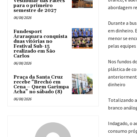
Vestibular das Fatecs
para o primeiro
abordagem re
semestre de 2027
06/08/2026
Durante a busc
em dinheiro. 
Fundesport
Araraquara conquista
menor se enc
duas vitórias no
pelas equipes
Festival Sub-15
realizado em São
Carlos
Nos fundos do
06/08/2026
plástica de co
anteriormente
Praça da Santa Cruz
recebe “Brechó em
dinheiro
Cena – Quem Garimpa
Acha” no sábado (8)
06/08/2026
Totalizando a
branco análog
Indagado, o a
consumo própr