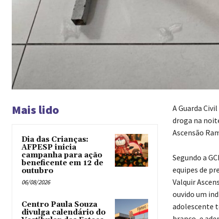
Mais lido
A Guarda Civi
droga na noit
Ascensão Ramos
Dia das Crianças:
AFPESP inicia
campanha para ação
Segundo a GCM
beneficente em 12 de
equipes de pr
outubro
Valquir Ascen
06/08/2026
ouvido um ind
Centro Paula Souza
adolescente t
divulga calendário do
branco, e ade